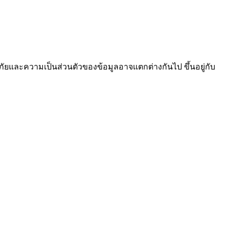
ยและความเป็นส่วนตัวของข้อมูลอาจแตกต่างกันไป ขึ้นอยู่กับ