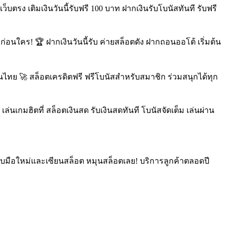
รง เติมเงินวันนี้รับฟรี 100 บาท ฝากเงินรับโบนัสทันที รับฟรี
อนใคร! 🏆 ฝากเงินวันนี้รับ ค่ายสล็อตดัง ฝากถอนออโต้ เริ่มต้น
ดในไทย 🚀 สล็อตเครดิตฟรี ฟรีโบนัสสำหรับสมาชิก ร่วมสนุกได้ทุก
นเกมฮิตที่ สล็อตเงินสด รับเงินสดทันที โบนัสจัดเต็ม เล่นผ่าน
ะกับมือใหม่และเซียนสล็อต หมุนสล็อตเลย! บริการลูกค้าตลอดปี