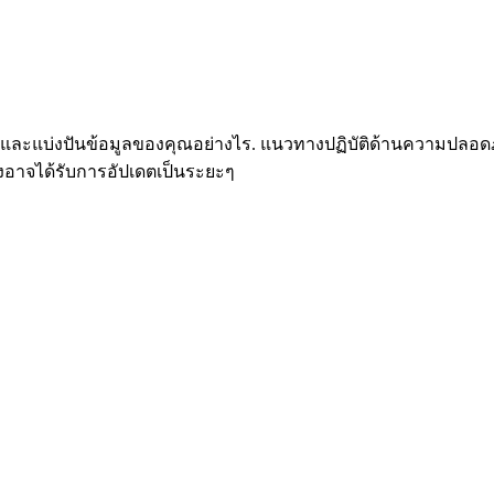
และแบ่งปันข้อมูลของคุณอย่างไร.
แนวทางปฏิบัติด้านความปลอดภั
่งอาจได้รับการอัปเดตเป็นระยะๆ