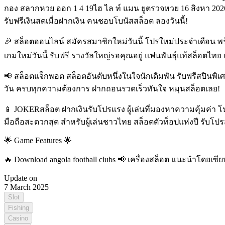
กอง สลากหวย ออก 1 4 19ไฮ ไล ท์ แมน ยูตรวจหวย 16 สิงหา 2026สล
รับฟรีเงินสดเมื่อฝากเงิน คนชอบโบนัสสล็อต ลองวันนี้!
🎉 สล็อตออนไลน์ สมัครสมาชิกใหม่วันนี้ โปรใหม่ประจำเดือน พร้
เกมใหม่วันนี้ รับฟรี รางวัลใหญ่รอคุณอยู่ แฟนพันธุ์แท้สล็อตไทย เ
📢 สล็อตแจ็กพอต สล็อตอันดับหนึ่งในใจนักเดิมพัน รับฟรีสปินพิเ
วัน ครบทุกความต้องการ ฝากถอนรวดเร็วทันใจ หมุนสล็อตเลย!
📱 JOKERสล็อต ฝากเงินรับโปรแรง ผู้เล่นที่มองหาความคุ้มค่า โปร
มือถือสะดวกสุด สำหรับผู้เล่นชาวไทย สล็อตตัวท็อปแห่งปี รับโปรส
🌟 Game Features 🌟
🔥 Download angola football clubs 📢 เครื่องสล็อต แนะนำโดยเ
Update on
7 March 2025
Slot
Fishing
Casino