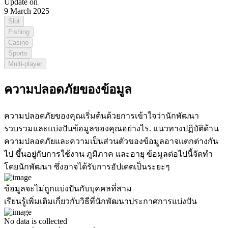
Update on
9 March 2025
Slot
Fishing
Casino
Sports
Multi-player
ความปลอดภัยของข้อมูล
ความปลอดภัยของคุณเริ่มต้นด้วยการเข้าใจว่านักพัฒนา
รวบรวมและแบ่งปันข้อมูลของคุณอย่างไร.
แนวทางปฏิบัติด้าน
ความปลอดภัยและความเป็นส่วนตัวของข้อมูลอาจแตกต่างกัน
ไป ขึ้นอยู่กับการใช้งาน ภูมิภาค และอายุ
ข้อมูลต่อไปนี้จัดทำ
โดยนักพัฒนา ซึ่งอาจได้รับการอัปเดตเป็นระยะๆ
ข้อมูลจะไม่ถูกแบ่งปันกับบุคคลที่สาม
เรียนรู้เพิ่มเติมเกี่ยวกับวิธีที่นักพัฒนาประกาศการแบ่งปัน
No data is collected