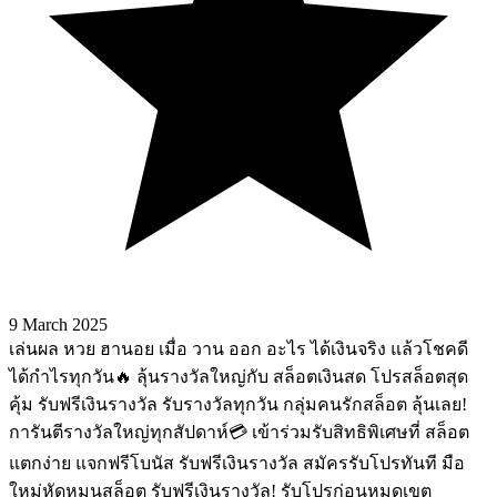
9 March 2025
เล่นผล หวย ฮานอย เมื่อ วาน ออก อะไร ได้เงินจริง แล้วโชคดี
ได้กำไรทุกวัน🔥 ลุ้นรางวัลใหญ่กับ สล็อตเงินสด โปรสล็อตสุด
คุ้ม รับฟรีเงินรางวัล รับรางวัลทุกวัน กลุ่มคนรักสล็อต ลุ้นเลย!
การันตีรางวัลใหญ่ทุกสัปดาห์💳 เข้าร่วมรับสิทธิพิเศษที่ สล็อต
แตกง่าย แจกฟรีโบนัส รับฟรีเงินรางวัล สมัครรับโปรทันที มือ
ใหม่หัดหมุนสล็อต รับฟรีเงินรางวัล! รับโปรก่อนหมดเขต