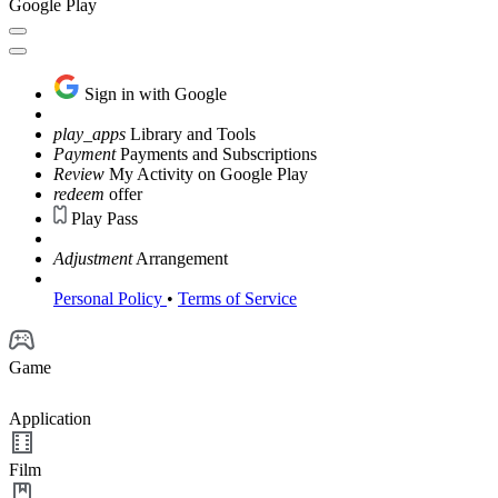
Google Play
Sign in with Google
play_apps
Library and Tools
Payment
Payments and Subscriptions
Review
My Activity on Google Play
redeem
offer
Play Pass
Adjustment
Arrangement
Personal Policy
•
Terms of Service
Game
Application
Film