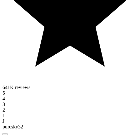
641K reviews
5
4
3
2
1
J
puresky32