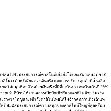
เพลินไปกับประสบการณ์คาสิโนที่เชื่อถือได้และสม่ำเสมอที่คาสิ
าสิโนระดับพรีเมียมด้วยเงินจริง และการบริการลูกค้าที่เป็นเลิศ
ให้สนุกที่คาสิโนด้วยเงินจริงที่ดีที่สุดในประเทศไทยในปี 2569
ล่นที่บ้านได้ เสนอการเปิดบัญชีฟรีและคาสิโนด้วยเงินจริง
นะรางวัลใหญ่และเข้าถึงคาสิโนไทยได้ไม่จำกัดทุกวันด้วยอินเท
้ฟรี สัมผัสประสบการณ์ความสนุกของคาสิโนที่ใหญ่ที่สุดพร้อม