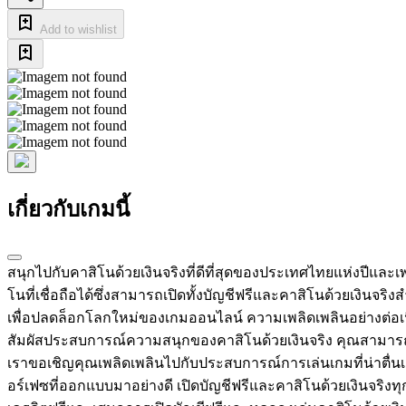
Add to wishlist
เกี่ยวกับเกมนี้
สนุกไปกับคาสิโนด้วยเงินจริงที่ดีที่สุดของประเทศไทยแห่งปีและ
โนที่เชื่อถือได้ซึ่งสามารถเปิดทั้งบัญชีฟรีและคาสิโนด้วยเงินจร
เพื่อปลดล็อกโลกใหม่ของเกมออนไลน์ ความเพลิดเพลินอย่างต่อเนื
สัมผัสประสบการณ์ความสนุกของคาสิโนด้วยเงินจริง คุณสามารถค
เราขอเชิญคุณเพลิดเพลินไปกับประสบการณ์การเล่นเกมที่น่าตื่นเ
อร์เฟซที่ออกแบบมาอย่างดี เปิดบัญชีฟรีและคาสิโนด้วยเงินจริ