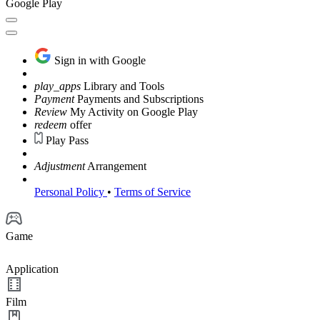
Google Play
Sign in with Google
play_apps
Library and Tools
Payment
Payments and Subscriptions
Review
My Activity on Google Play
redeem
offer
Play Pass
Adjustment
Arrangement
Personal Policy
•
Terms of Service
Game
Application
Film