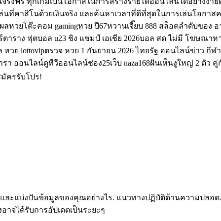
ิงฟรี ทุกเกมเป็นโอกาสในการสร้างรายได้ออนไลน์ได้อย่างง่ายดาย 
เล่นที่คาสิโนด้วยเงินจริง และค้นหาเวลาที่ดีที่สุดในการเล่นโ
บ แมน ยูผลหวยโต๊ะคอม gamingหวย ปี67หวานเจี๊ยบ 888 สล็อตลำดับข
์ตาราง ฟุตบอล u23 ชิง แชมป์ เอเชีย 2026บอล สด ไม่มี โฆษณาหา ราย 
ล หวย lottovipตรวจ หวย 1 กันยายน 2026 ไทยรัฐ ออนไลน์ข่าว กีฬา 
อนไลน์ดูทีวีออนไลน์ช่อง25เว็บ naza168ฝันเห็นงูใหญ่ 2 ตัว คู่กั
สมัครรับโปร!
และแบ่งปันข้อมูลของคุณอย่างไร.
แนวทางปฏิบัติด้านความปลอดภั
่งอาจได้รับการอัปเดตเป็นระยะๆ