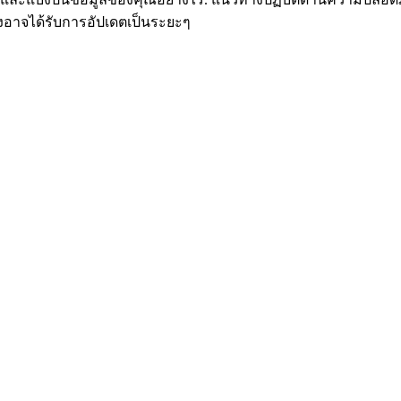
่งอาจได้รับการอัปเดตเป็นระยะๆ