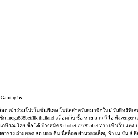
e Gaming!🔥
็อต เข้าร่วมโปรโมชั่นพิเศษ โบนัสสำหรับสมาชิกใหม่ รับสิทธิพิเศ
 mega888betflik thailand สล็อตเว็บ ซื้อ หวย ลาว วี ไอ พีavenger 
ษียณ ใคร ซื้อ ได้ บ้างสมัคร sbobet 777855bet ทาง เข้าเว็บ แท
ตาราง ถ่ายทอด สด บอล คืน นี้สล็อต ผ่านวอลเล็ตยู ฟ้า เน ชัน ส์ 