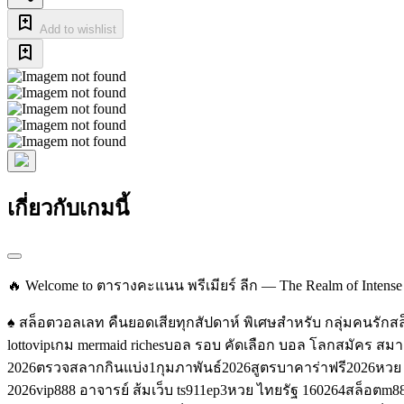
Add to wishlist
เกี่ยวกับเกมนี้
🔥 Welcome to ตารางคะแนน พรีเมียร์ ลีก — The Realm of Intens
♠️ สล็อตวอลเลท คืนยอดเสียทุกสัปดาห์ พิเศษสำหรับ กลุ่มคนรักสล
lottovipเกม mermaid richesบอล รอบ คัดเลือก บอล โลกสมัคร สมาชิก
2026ตรวจสลากกินแบ่ง1กุมภาพันธ์2026สูตรบาคาร่าฟรี2026หวย เก
2026vip888 อาจารย์ ส้มเว็บ ts911ep3หวย ไทยรัฐ 160264สล็อตm88