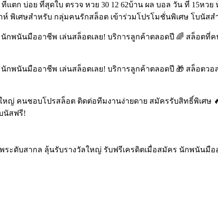
ตก บ่อย ที่สุดใบ ตรวจ หวย 30 12 62บ้าน ผล บอล วัน ที่ 15หวย หุ้น
าห์ พิเศษสำหรับ กลุ่มคนรักสล็อต เข้าร่วมโปรโมชั่นพิเศษ โบนัสส
นักพนันมืออาชีพ เล่นสล็อตเลย! บริการลูกค้าตลอดปี 🌈 สล็อตที่คนไ
 นักพนันมืออาชีพ เล่นสล็อตเลย! บริการลูกค้าตลอดปี 🎁 สล็อตวอล
รางวัลใหญ่ คนชอบโปรสล็อต ติดต่อทีมงานง่ายดาย สมัครรับสิทธิ์พิ
นัสฟรี!
ะดับสากล ลุ้นรับรางวัลใหญ่ รับฟรีเครดิตเมื่อสมัคร นักพนันมืออ