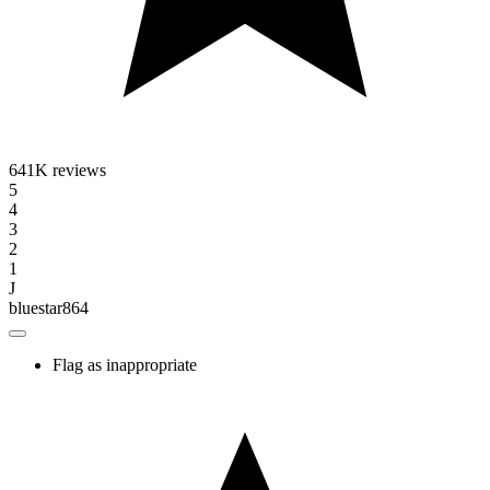
641K reviews
5
4
3
2
1
J
bluestar864
Flag as inappropriate