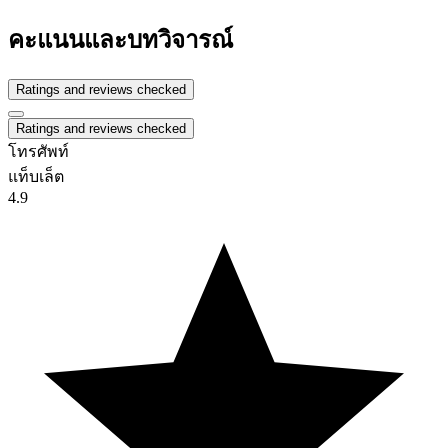
คะแนนและบทวิจารณ์
Ratings and reviews checked
Ratings and reviews checked
โทรศัพท์
แท็บเล็ต
4.9