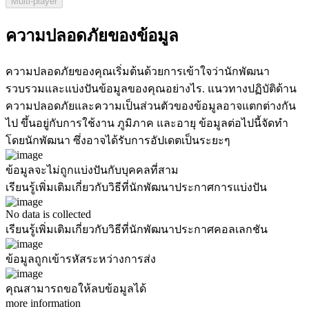
Multi-player
ความปลอดภัยของข้อมูล
ความปลอดภัยของคุณเริ่มต้นด้วยการเข้าใจว่านักพัฒนา
รวบรวมและแบ่งปันข้อมูลของคุณอย่างไร.
แนวทางปฏิบัติด้าน
ความปลอดภัยและความเป็นส่วนตัวของข้อมูลอาจแตกต่างกัน
ไป ขึ้นอยู่กับการใช้งาน ภูมิภาค และอายุ
ข้อมูลต่อไปนี้จัดทำ
โดยนักพัฒนา ซึ่งอาจได้รับการอัปเดตเป็นระยะๆ
ข้อมูลจะไม่ถูกแบ่งปันกับบุคคลที่สาม
เรียนรู้เพิ่มเติมเกี่ยวกับวิธีที่นักพัฒนาประกาศการแบ่งปัน
No data is collected
เรียนรู้เพิ่มเติมเกี่ยวกับวิธีที่นักพัฒนาประกาศคอลเลกชัน
ข้อมูลถูกเข้ารหัสระหว่างการส่ง
คุณสามารถขอให้ลบข้อมูลได้
more information