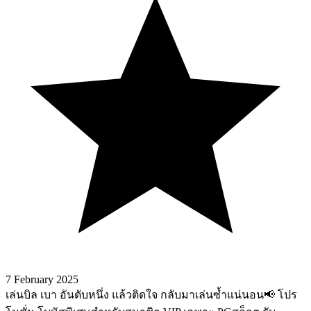
7 February 2025
เล่นบิล เบา อันดับหนึ่ง แล้วติดใจ กลับมาเล่นซ้ำแน่นอน📢 โปร