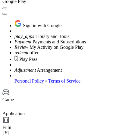
Google Play
Sign in with Google
play_apps
Library and Tools
Payment
Payments and Subscriptions
Review
My Activity on Google Play
redeem
offer
Play Pass
Adjustment
Arrangement
Personal Policy
•
Terms of Service
Game
Application
Film