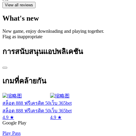
View all reviews
What's new
New game, enjoy downloading and playing together.
Flag as inappropriate
การสนับสนุนแอปพลิเคชัน
เกมที่คล้ายกัน
สล็อต 888 ฟรีเครดิต 50
เว็บ 365bet
สล็อต 888 ฟรีเครดิต 50
เว็บ 365bet
4.9 ★
4.9 ★
Google Play
Play Pass