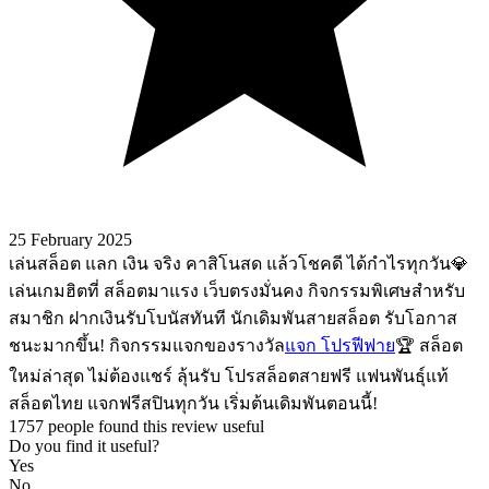
25 February 2025
เล่นสล็อต แลก เงิน จริง คาสิโนสด แล้วโชคดี ได้กำไรทุกวัน💎
เล่นเกมฮิตที่ สล็อตมาแรง เว็บตรงมั่นคง กิจกรรมพิเศษสำหรับ
สมาชิก ฝากเงินรับโบนัสทันที นักเดิมพันสายสล็อต รับโอกาส
ชนะมากขึ้น! กิจกรรมแจกของรางวัล
แจก โปรฟีฟาย
🏆 สล็อต
ใหม่ล่าสุด ไม่ต้องแชร์ ลุ้นรับ โปรสล็อตสายฟรี แฟนพันธุ์แท้
สล็อตไทย แจกฟรีสปินทุกวัน เริ่มต้นเดิมพันตอนนี้!
1757 people found this review useful
Do you find it useful?
Yes
No