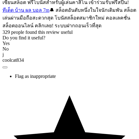
เซียนสล็อต ฟรีโบนัสสำหรับผู้เล่นคาสิโน เข้าร่วมรับฟรีสปิน!
ทีเด็ด บ้าน ผล บอล 7m
🔔 สล็อตอันดับหนึ่งในใจนักเดิมพัน สล็อต
เล่นผ่านมือถือสะดวกสุด โบนัสสล็อตสมาชิกใหม่ คอลเลคชั่น
สล็อตออนไลน์ คลิกเลย! ระบบฝากถอนเร็วที่สุด
329 people found this review useful
Do you find it useful?
Yes
No
j
coolcat834
Flag as inappropriate