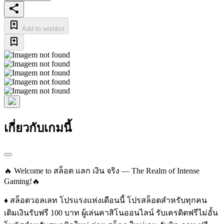
Add to wishlist
เกี่ยวกับเกมนี้
🔥 Welcome to สล็อต แลก เงิน จริง — The Realm of Intense
Gaming!🔥
♦️ สล็อตวอลเลท โปรแรงแห่งเดือนนี้ โปรสล็อตสำหรับทุกคน
เติมเงินรับฟรี 100 บาท ผู้เล่นคาสิโนออนไลน์ รับเครดิตฟรีไม่อั้น