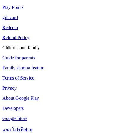
Play Points
gift card
Redeem
Refund Policy
Children and family
Guide for parents
Family sharing feature
Terms of Service
Privacy
About Google Play
Developers
Google Store
แจก โปรฟีฟาย