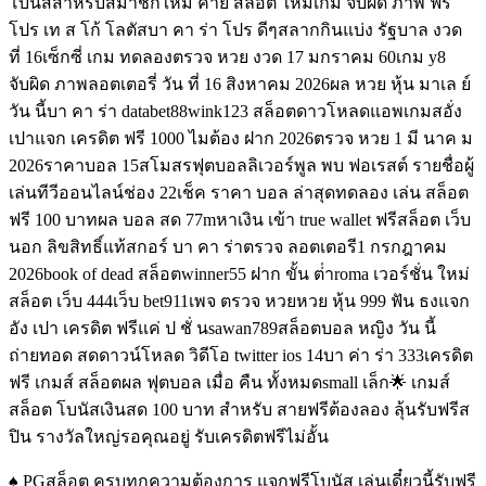
โบนัสสำหรับสมาชิกใหม่ ค่าย สล็อต ใหม่เกม จับผิด ภาพ ฟรี
โปร เท ส โก้ โลตัสบา คา ร่า โปร ดีๆสลากกินแบ่ง รัฐบาล งวด
ที่ 16เซ็กซี่ เกม ทดลองตรวจ หวย งวด 17 มกราคม 60เกม y8
จับผิด ภาพลอตเตอรี่ วัน ที่ 16 สิงหาคม 2026ผล หวย หุ้น มาเล ย์
วัน นี้บา คา ร่า databet88wink123 สล็อตดาวโหลดแอพเกมสอั่ง
เปาแจก เครดิต ฟรี 1000 ไมต้อง ฝาก 2026ตรวจ หวย 1 มี นาค ม
2026ราคาบอล 15สโมสรฟุตบอลลิเวอร์พูล พบ ฟอเรสต์ รายชื่อผู้
เล่นทีวีออนไลน์ช่อง 22เช็ค ราคา บอล ล่าสุดทดลอง เล่น สล็อต
ฟรี 100 บาทผล บอล สด 77mหาเงิน เข้า true wallet ฟรีสล็อต เว็บ
นอก ลิขสิทธิ์แท้สกอร์ บา คา ร่าตรวจ ลอตเตอรี1 กรกฎาคม
2026book of dead สล็อตwinner55 ฝาก ขั้น ต่ําroma เวอร์ชั่น ใหม่
สล็อต เว็บ 444เว็บ bet911เพจ ตรวจ หวยหวย หุ้น 999 ฟัน ธงแจก
อัง เปา เครดิต ฟรีแค่ ป ชั่ นsawan789สล็อตบอล หญิง วัน นี้
ถ่ายทอด สดดาวน์โหลด วิดีโอ twitter ios 14บา ค่า ร่า 333เครดิต
ฟรี เกมส์ สล็อตผล ฟุตบอล เมื่อ คืน ทั้งหมดsmall เล็ก🌟 เกมส์
สล็อต โบนัสเงินสด 100 บาท สำหรับ สายฟรีต้องลอง ลุ้นรับฟรีส
ปิน รางวัลใหญ่รอคุณอยู่ รับเครดิตฟรีไม่อั้น
♠️ PGสล็อต ครบทุกความต้องการ แจกฟรีโบนัส เล่นเดี๋ยวนี้รับฟรี