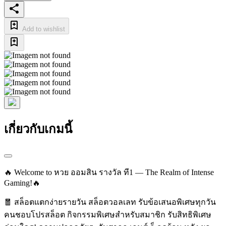
Add to wishlist
เกี่ยวกับเกมนี้
🔥 Welcome to หวย ออมสิน รางวัล ที1 — The Realm of Intense
Gaming!🔥
🧧 สล็อตแตกง่ายรายวัน สล็อตวอลเลท รับข้อเสนอพิเศษทุกวัน
คนชอบโปรสล็อต กิจกรรมพิเศษสำหรับสมาชิก รับสิทธิพิเศษ