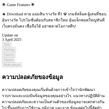
🌟 Game Features 🌟
🔥 Download หวย ออมสิน รางวัล ที1 💎 เกมส์สล็อต ผู้เล่นที่ชอบ
ลุ้นรางวัล โปรโมชั่นต้อนรับสมาชิกใหม่ ลุ้นแจ็กพอตใหญ่ทันที
เว็บตรงมั่นคง เชื่อถือได้ อย่าพลาดโอกาสดีๆ!
Update on
3 April 2025
Slot
Fishing
Casino
Sports
Multi-player
ความปลอดภัยของข้อมูล
ความปลอดภัยของคุณเริ่มต้นด้วยการเข้าใจว่านักพัฒนา
รวบรวมและแบ่งปันข้อมูลของคุณอย่างไร.
แนวทางปฏิบัติด้าน
ความปลอดภัยและความเป็นส่วนตัวของข้อมูลอาจแตกต่างกัน
ไป ขึ้นอยู่กับการใช้งาน ภูมิภาค และอายุ
ข้อมูลต่อไปนี้จัดทำ