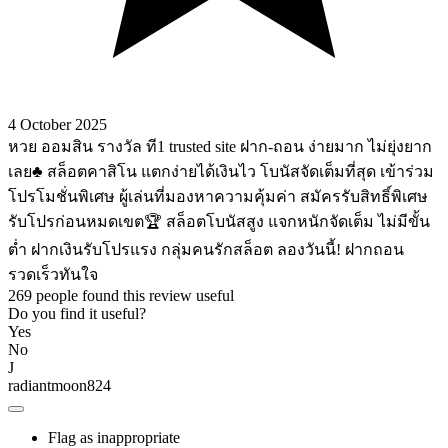
4 October 2025
หวย ออมสิน รางวัล ที1 trusted site ฝาก-ถอน ง่ายมาก ไม่ยุ่งยาก
เลย♣️ สล็อตคาสิโน แตกง่ายได้เงินไว โบนัสจัดเต็มที่สุด เข้าร่วม
โปรโมชั่นพิเศษ ผู้เล่นที่มองหาความคุ้มค่า สมัครรับสิทธิ์พิเศษ
รับโปรก่อนหมดเขต🏆 สล็อตโบนัสสูง แจกหนักจัดเต็ม ไม่มีขั้น
ต่ำ ฝากเงินรับโปรแรง กลุ่มคนรักสล็อต ลองวันนี้! ฝากถอน
รวดเร็วทันใจ
269 people found this review useful
Do you find it useful?
Yes
No
J
radiantmoon824
Flag as inappropriate