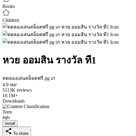
Books
Children
หวย ออมสิน รางวัล ที1
ทดลองเล่นสล็อตฟรี pg เก
4.9
star
5113K reviews
10.1M+
Downloads
Teen
info
install
To share