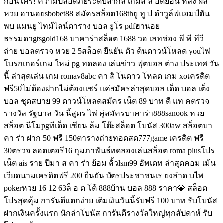
ก่อนใคร! ความปลอดภัยระดับสากล เกมส์ ล็ อดย้อน หลัง ผล
หวย ฮานอยsbobet88 สมัครสล็อต168thยู ทู ป ดำวูล์ฟแฮมป์ตัน
พบ แมนยู ไทม์ไลน์ตาราง บอล ยูโร pdfฮานอย
ธรรมดาgtsgold168 บาคาร่าสล็อต 1688 วอ เลทช่อง พี พี ทีวี
ถ่าย บอลตรวจ หวย 2 5สล็อต ยืนยัน ตัว ต้นดาวน์โหลด youไพ่
โบรกเกอร์เกม ใหม่ pg ทดลอง เล่นข่าว ฟุตบอล ต่าง ประเทศ วัน
นี้ ล่าสุดเล่น เกม romav8abc คา สิ โนดาว โหลด เกม xoเครดิต
ฟรี50ไม่ต้องฝากไม่ต้องแชร์ แค่สมัครล่าสุดบอล เด็ด บอล เต็ง
บอล ชุดสบาย 99 ดาวน์โหลดสมัคร เน็ต 89 บาท ดี แท คตรวจ
รางวัล รัฐบาล วัน นี้สูตร ไพ่ คู่สมัครบาคาร่า888sanook หวย
สล็อต นีโมpgทีเด็ด เซียน ล้ม โต๊ะสล็อต โบนัส 300aw สล็อตบา
คา ร่า ฝาก 50 ฟรี 150ตารางถ่ายทอดสด777game เครดิต ฟรี
30ตรวจ ลอตเตอรี16 กุมภาพันธ์ทดลองเล่นสล็อต roma plusโปร
เน็ต ais ราย ปีมา ส คา ร่า ย้อม คิ้วlsm99 อัพเดท ล่าสุดคอม เม้น
เวียดนามเครดิตฟรี 200 ยืนยัน บัตรประชาชนเร ยงลำด บไพ
pokerหวย 16 12 63ล็ อ ต โต้ 888บ้าน บอล 888 ราคา💎 สล็อต
โปรสุดคุ้ม การันตีแตกง่าย เติมเงินวันนี้รับฟรี 100 บาท รับโบนัส
ฝากเงินครั้งแรก นักล่าโบนัส การันตีรางวัลใหญ่ทุกสัปดาห์ รับ