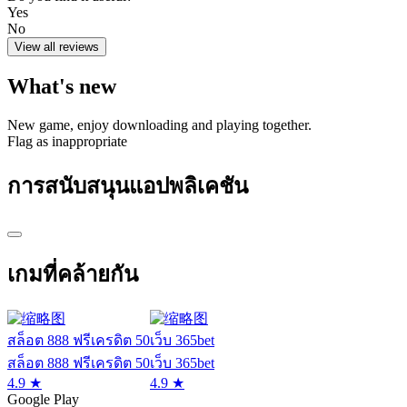
Yes
No
View all reviews
What's new
New game, enjoy downloading and playing together.
Flag as inappropriate
การสนับสนุนแอปพลิเคชัน
เกมที่คล้ายกัน
สล็อต 888 ฟรีเครดิต 50
เว็บ 365bet
สล็อต 888 ฟรีเครดิต 50
เว็บ 365bet
4.9 ★
4.9 ★
Google Play