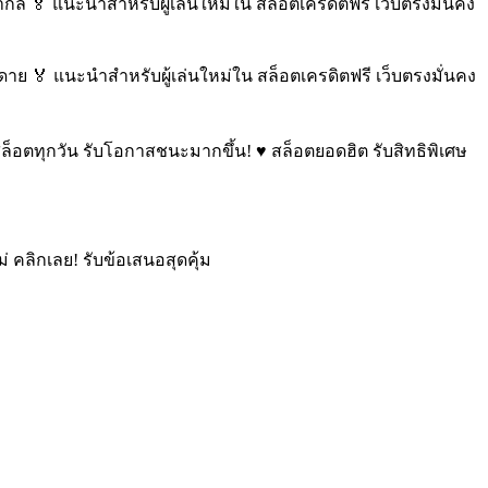
กล 🏅 แนะนำสำหรับผู้เล่นใหม่ใน สล็อตเครดิตฟรี เว็บตรงมั่นคง
าย 🏅 แนะนำสำหรับผู้เล่นใหม่ใน สล็อตเครดิตฟรี เว็บตรงมั่นคง
ล็อตทุกวัน รับโอกาสชนะมากขึ้น! ♥️ สล็อตยอดฮิต รับสิทธิพิเศษ
 คลิกเลย! รับข้อเสนอสุดคุ้ม