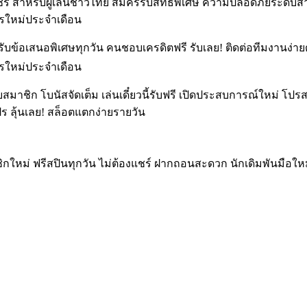
ร์ สำหรับผู้เล่นชาวไทย สมัครรับสิทธิ์พิเศษ ความปลอดภัยระดับสา
โปรใหม่ประจำเดือน
บข้อเสนอพิเศษทุกวัน คนชอบเครดิตฟรี รับเลย! ติดต่อทีมงานง่ายด
โปรใหม่ประจำเดือน
มาชิก โบนัสจัดเต็ม เล่นเดี๋ยวนี้รับฟรี เปิดประสบการณ์ใหม่ โปรส
ร ลุ้นเลย! สล็อตแตกง่ายรายวัน
กใหม่ ฟรีสปินทุกวัน ไม่ต้องแชร์ ฝากถอนสะดวก นักเดิมพันมือใหม่