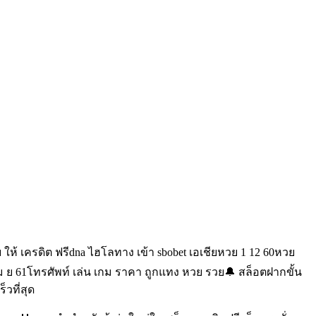
ให้ เครดิต ฟรีdna ไฮโลทาง เข้า sbobet เอเชียหวย 1 12 60หวย
 1 ม ย 61โทรศัพท์ เล่น เกม ราคา ถูกแทง หวย รวย🔔 สล็อตฝากขั้น
วที่สุด