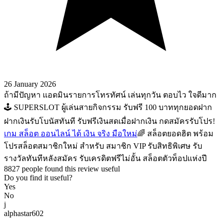
26 January 2026
ถ้ามีปัญหา แอดมินรายการโทรทัศน์ เล่นทุกวัน ตอบไว ใจดีมาก
🕹️ SUPERSLOT ผู้เล่นสายกิจกรรม รับฟรี 100 บาททุกยอดฝาก
ฝากเงินรับโบนัสทันที รับฟรีเงินสดเมื่อฝากเงิน กดสมัครรับโปร!
เกม สล็อต ออนไลน์ ได้ เงิน จริง มือใหม่
🌈 สล็อตยอดฮิต พร้อม
โปรสล็อตสมาชิกใหม่ สำหรับ สมาชิก VIP รับสิทธิพิเศษ รับ
รางวัลทันทีหลังสมัคร รับเครดิตฟรีไม่อั้น สล็อตตัวท็อปแห่งปี
8827 people found this review useful
Do you find it useful?
Yes
No
j
alphastar602