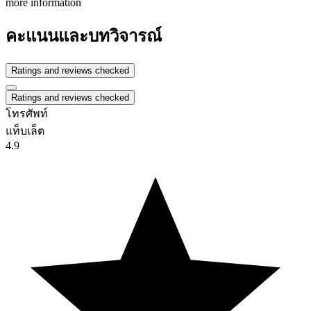
more information
คะแนนและบทวิจารณ์
Ratings and reviews checked
Ratings and reviews checked
โทรศัพท์
แท็บเล็ต
4.9