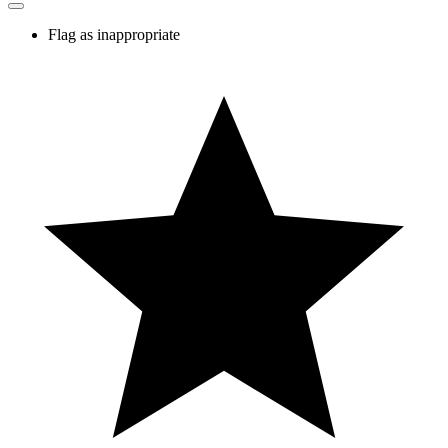
Flag as inappropriate