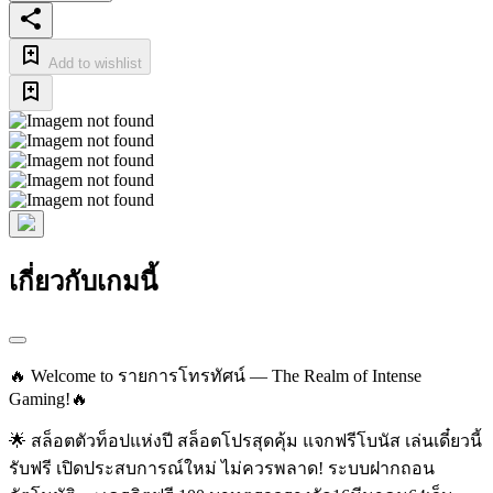
Add to wishlist
เกี่ยวกับเกมนี้
🔥 Welcome to รายการโทรทัศน์ — The Realm of Intense
Gaming!🔥
🌟 สล็อตตัวท็อปแห่งปี สล็อตโปรสุดคุ้ม แจกฟรีโบนัส เล่นเดี๋ยวนี้
รับฟรี เปิดประสบการณ์ใหม่ ไม่ควรพลาด! ระบบฝากถอน