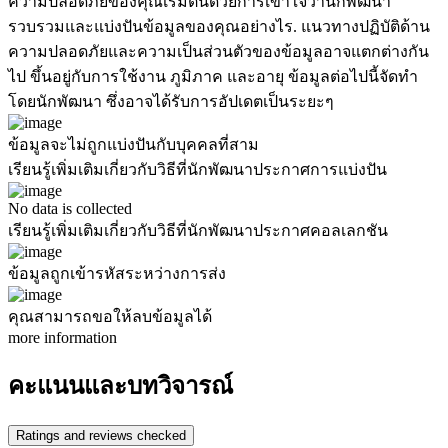
ความปลอดภัยของคุณเริ่มต้นด้วยการเข้าใจว่านักพัฒนา
รวบรวมและแบ่งปันข้อมูลของคุณอย่างไร.
แนวทางปฏิบัติด้าน
ความปลอดภัยและความเป็นส่วนตัวของข้อมูลอาจแตกต่างกัน
ไป ขึ้นอยู่กับการใช้งาน ภูมิภาค และอายุ
ข้อมูลต่อไปนี้จัดทำ
โดยนักพัฒนา ซึ่งอาจได้รับการอัปเดตเป็นระยะๆ
ข้อมูลจะไม่ถูกแบ่งปันกับบุคคลที่สาม
เรียนรู้เพิ่มเติมเกี่ยวกับวิธีที่นักพัฒนาประกาศการแบ่งปัน
No data is collected
เรียนรู้เพิ่มเติมเกี่ยวกับวิธีที่นักพัฒนาประกาศคอลเลกชัน
ข้อมูลถูกเข้ารหัสระหว่างการส่ง
คุณสามารถขอให้ลบข้อมูลได้
more information
คะแนนและบทวิจารณ์
Ratings and reviews checked