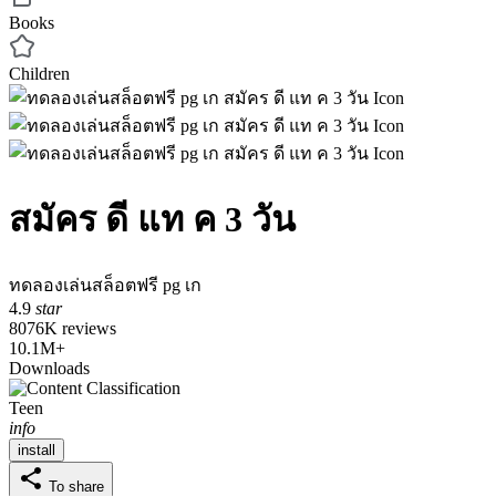
Books
Children
สมัคร ดี แท ค 3 วัน
ทดลองเล่นสล็อตฟรี pg เก
4.9
star
8076K reviews
10.1M+
Downloads
Teen
info
install
To share