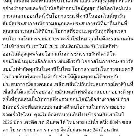
ใหญ่ เล่นเกม เดิมพันและรับโบนัสกีฬาออนไลน์สูงสุดทุกวัน เล่น
อย่างง่ายดายและรับโบนัสกีฬาออนไลน์สูงสุด เปิดโลกใหม่แห่ง
การเล่นเกมออนไลน์ รับโอกาสชนะที่คาสิโนออนไลน์ทุกวัน
สัมผัสประสบการณ์ความสนุกและประสบการณ์ที่น่าตื่นเต้นที่
คุณสามารถเล่นได้ที่บ้าน โอกาสที่จะชนะทุกวันทุกที่ทุกเวลา
พบโอกาสในการรวยอย่างรวดเร็วใช่ไหม คุณไม่ต้องรอนานเกิน
ไป เข้าร่วมกับเราในปี 2026 เล่นเดิมพันและรับโบนัสกีฬา
ออนไลน์สูงสุดพร้อมโอกาสในการชนะรายวันที่คาสิโน
ออนไลน์ หมุนวงล้อกับเรา เช่นเดียวกับโอกาสในการชนะรางวัล
แบบไม่จำกัดทุกวันในคาสิโนไทย โอกาสรายวันในการชนะคาสิ
โนด้วยเงินจริงแบบไม่จำกัดช่วยให้ผู้เล่นทุกคนได้ยกระดับ
ประสบการณ์ของตนเอง เพลิดเพลินไปกับประสบการณ์คาสิโนที่
เชื่อถือได้และไร้รอยต่อด้วยอินเทอร์เฟซที่ออกแบบมาอย่างดี ทุก
ครั้งที่คุณเล่นเป็นโอกาสที่จะรวยออนไลน์ได้อย่างง่ายดายด้วย
อินเทอร์เฟซที่ออกแบบมาอย่างดี พบโอกาสในการรวยอย่าง
รวดเร็วใช่ไหม คุณไม่ต้องรอนานเกินไป เข้าร่วมกับเราในปี
2026 บัตร เครดิต กด เงินสด ได้ ไหมหวย แม่น้ำ หนึ่ง 88ทํา ซอส
คา โบ นา ร่าบา คา ร่า ค่าย จีคลับผ่อน ทอง 24 เดือน first