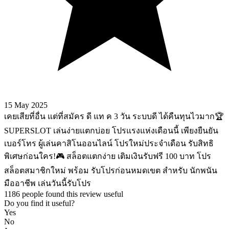
15 May 2025
เคยเสียที่อื่น แต่ที่สมัคร ดี แท ค 3 วัน ระบบดี ได้คืนทุนไวมาก🏆
SUPERSLOT เล่นง่ายแตกบ่อย โปรแรงแห่งเดือนนี้ เพียงยืนยัน
เบอร์โทร ผู้เล่นคาสิโนออนไลน์ โปรใหม่ประจำเดือน รับสิทธิ
พิเศษก่อนใคร!🎮 สล็อตแตกง่าย เติมเงินรับฟรี 100 บาท โปร
สล็อตสมาชิกใหม่ พร้อม รับโปรก่อนหมดเขต สำหรับ นักพนัน
มืออาชีพ เล่นวันนี้รับโปร
1186 people found this review useful
Do you find it useful?
Yes
No