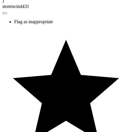
J
stormwind431
Flag as inappropriate