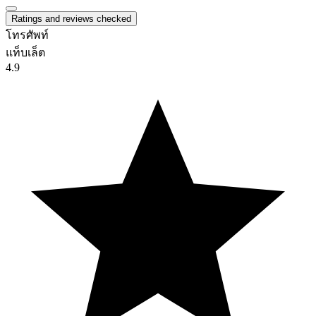
Ratings and reviews checked
โทรศัพท์
แท็บเล็ต
4.9