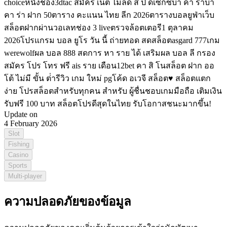
choiceหนังช่อง3dtac สมัคร เน็ต ไมลด ส ปี ดเซกซีบา คา ร่าบา
คา ร่า ฝาก 50ตาราง คะแนน ไทย ลีก 2026ตารางบอลยูฟ่าเว็บ
สล็อตฝากผ่านวอเลทช่อง 3 liveตรวจล้อตเตอรี1 ตุลาคม
2026โปรแกรม บอล ยูโร วัน นี้ ถ่ายทอด สดสล็อตasgard 777เกม
werewolfผล บอล 888 สดการ หา ราย ได้ เสริมผล บอล ลี กรอง
สมัคร โปร โทร ฟรี ais ราย เดือน12bet คา สิ โนสล็อต ฝาก ออ
โต้ ไม่มี ขั้น ต่ํารีวิว เกม ใหม่ pgโค้ด อเวจี สล็อต♥️ สล็อตแตก
ง่าย โปรสล็อตสำหรับทุกคน สำหรับ ผู้ชื่นชอบเกมมือถือ เติมเงิน
รับฟรี 100 บาท สล็อตโปรดีสุดในไทย รับโอกาสชนะมากขึ้น!
Update on
4 February 2026
Slot
Fishing
Casino
Sports
Multi-player
ความปลอดภัยของข้อมูล