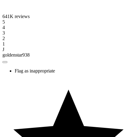
641K reviews
5
4
3
2
1
J
goldenstar938
Flag as inappropriate