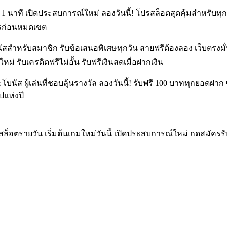
น 1 นาที เปิดประสบการณ์ใหม่ ลองวันนี้! โปรสล็อตสุดคุ้มสำหรับทุ
ปรก่อนหมดเขต
สำหรับสมาชิก รับข้อเสนอพิเศษทุกวัน สายฟรีต้องลอง เว็บตรงมั่นคง 
ม่ รับเครดิตฟรีไม่อั้น รับฟรีเงินสดเมื่อฝากเงิน
โบนัส ผู้เล่นที่ชอบลุ้นรางวัล ลองวันนี้! รับฟรี 100 บาททุกยอดฝาก
ปแห่งปี
นสล็อตรายวัน เริ่มต้นเกมใหม่วันนี้ เปิดประสบการณ์ใหม่ กดสมัครร