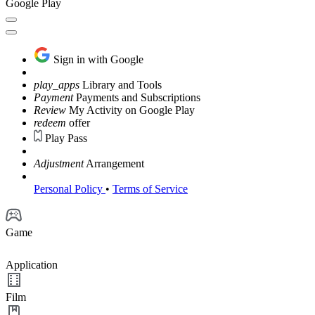
Google Play
Sign in with Google
play_apps
Library and Tools
Payment
Payments and Subscriptions
Review
My Activity on Google Play
redeem
offer
Play Pass
Adjustment
Arrangement
Personal Policy
•
Terms of Service
Game
Application
Film