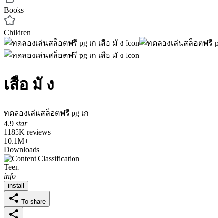
Books
Children
เสือ มั ง
ทดลองเล่นสล็อตฟรี pg เก
4.9
star
1183K reviews
10.1M+
Downloads
Teen
info
install
To share