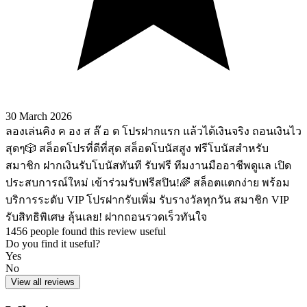
30 March 2026
ลองเล่นคิง ค อง ส ล๊ อ ต โปรฝากแรก แล้วได้เงินจริง ถอนเงินไว
สุดๆ🎲 สล็อตโปรที่ดีที่สุด สล็อตโบนัสสูง ฟรีโบนัสสำหรับ
สมาชิก ฝากเงินรับโบนัสทันที รับฟรี ทีมงานมืออาชีพดูแล เปิด
ประสบการณ์ใหม่ เข้าร่วมรับฟรีสปิน!🌈 สล็อตแตกง่าย พร้อม
บริการระดับ VIP โปรฝากรับเพิ่ม รับรางวัลทุกวัน สมาชิก VIP
รับสิทธิพิเศษ ลุ้นเลย! ฝากถอนรวดเร็วทันใจ
1456 people found this review useful
Do you find it useful?
Yes
No
View all reviews