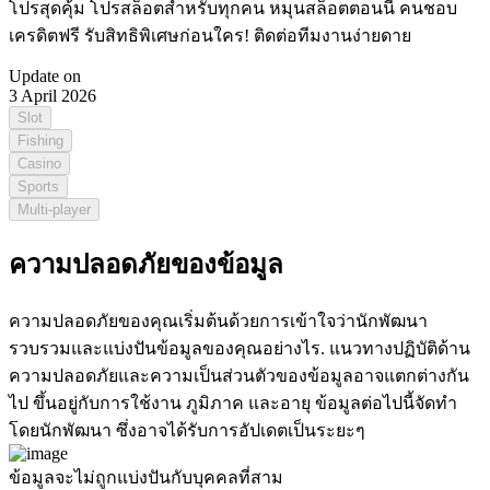
โปรสุดคุ้ม โปรสล็อตสำหรับทุกคน หมุนสล็อตตอนนี้ คนชอบ
เครดิตฟรี รับสิทธิพิเศษก่อนใคร! ติดต่อทีมงานง่ายดาย
Update on
3 April 2026
Slot
Fishing
Casino
Sports
Multi-player
ความปลอดภัยของข้อมูล
ความปลอดภัยของคุณเริ่มต้นด้วยการเข้าใจว่านักพัฒนา
รวบรวมและแบ่งปันข้อมูลของคุณอย่างไร.
แนวทางปฏิบัติด้าน
ความปลอดภัยและความเป็นส่วนตัวของข้อมูลอาจแตกต่างกัน
ไป ขึ้นอยู่กับการใช้งาน ภูมิภาค และอายุ
ข้อมูลต่อไปนี้จัดทำ
โดยนักพัฒนา ซึ่งอาจได้รับการอัปเดตเป็นระยะๆ
ข้อมูลจะไม่ถูกแบ่งปันกับบุคคลที่สาม