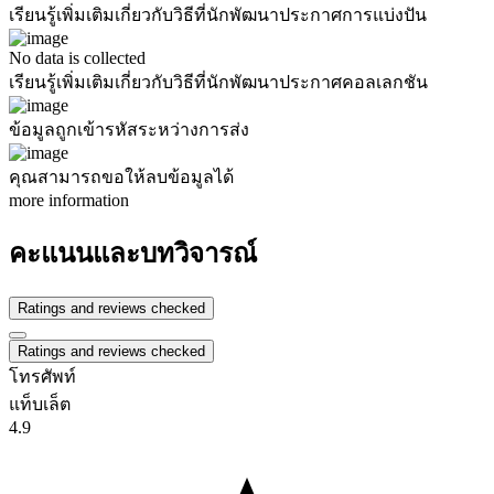
เรียนรู้เพิ่มเติมเกี่ยวกับวิธีที่นักพัฒนาประกาศการแบ่งปัน
No data is collected
เรียนรู้เพิ่มเติมเกี่ยวกับวิธีที่นักพัฒนาประกาศคอลเลกชัน
ข้อมูลถูกเข้ารหัสระหว่างการส่ง
คุณสามารถขอให้ลบข้อมูลได้
more information
คะแนนและบทวิจารณ์
Ratings and reviews checked
Ratings and reviews checked
โทรศัพท์
แท็บเล็ต
4.9