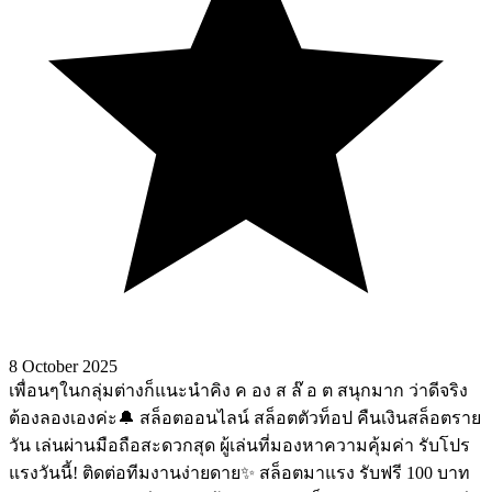
8 October 2025
เพื่อนๆในกลุ่มต่างก็แนะนำคิง ค อง ส ล๊ อ ต สนุกมาก ว่าดีจริง
ต้องลองเองค่ะ🔔 สล็อตออนไลน์ สล็อตตัวท็อป คืนเงินสล็อตราย
วัน เล่นผ่านมือถือสะดวกสุด ผู้เล่นที่มองหาความคุ้มค่า รับโปร
แรงวันนี้! ติดต่อทีมงานง่ายดาย✨ สล็อตมาแรง รับฟรี 100 บาท