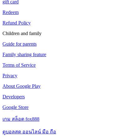
gift card
Redeem
Refund Policy
Children and family
Guide for parents
Family sharing feature
Terms of Service
Privacy
About Google Play
Developers
Google Store
เกม สล็อต fox888
ดูบอลสด ออนไลน์ มือ ถือ