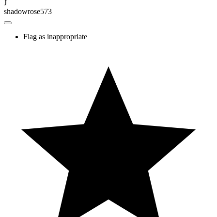
J
shadowrose573
Flag as inappropriate