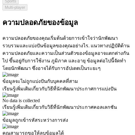
Sports
Multi-player
ความปลอดภัยของข้อมูล
ความปลอดภัยของคุณเริ่มต้นด้วยการเข้าใจว่านักพัฒนา
รวบรวมและแบ่งปันข้อมูลของคุณอย่างไร.
แนวทางปฏิบัติด้าน
ความปลอดภัยและความเป็นส่วนตัวของข้อมูลอาจแตกต่างกัน
ไป ขึ้นอยู่กับการใช้งาน ภูมิภาค และอายุ
ข้อมูลต่อไปนี้จัดทำ
โดยนักพัฒนา ซึ่งอาจได้รับการอัปเดตเป็นระยะๆ
ข้อมูลจะไม่ถูกแบ่งปันกับบุคคลที่สาม
เรียนรู้เพิ่มเติมเกี่ยวกับวิธีที่นักพัฒนาประกาศการแบ่งปัน
No data is collected
เรียนรู้เพิ่มเติมเกี่ยวกับวิธีที่นักพัฒนาประกาศคอลเลกชัน
ข้อมูลถูกเข้ารหัสระหว่างการส่ง
คุณสามารถขอให้ลบข้อมูลได้