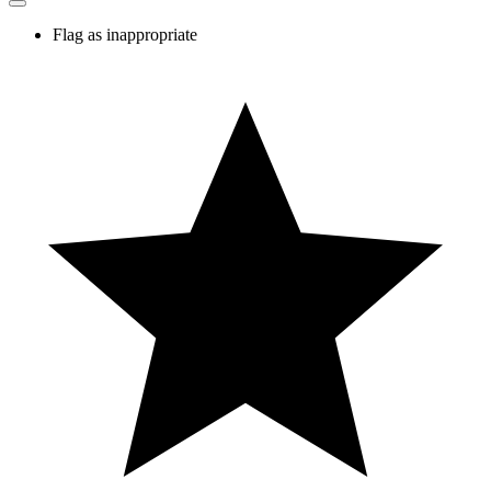
Flag as inappropriate