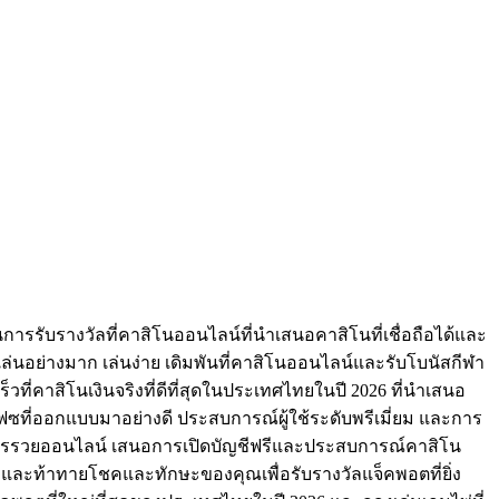
นการรับรางวัลที่คาสิโนออนไลน์ที่นำเสนอคาสิโนที่เชื่อถือได้และ
้เล่นอย่างมาก เล่นง่าย เดิมพันที่คาสิโนออนไลน์และรับโบนัสกีฬา
่คาสิโนเงินจริงที่ดีที่สุดในประเทศไทยในปี 2026 ที่นำเสนอ
ฟซที่ออกแบบมาอย่างดี ประสบการณ์ผู้ใช้ระดับพรีเมี่ยม และการ
ายในการรวยออนไลน์ เสนอการเปิดบัญชีฟรีและประสบการณ์คาสิโน
วัลและท้าทายโชคและทักษะของคุณเพื่อรับรางวัลแจ็คพอตที่ยิ่ง