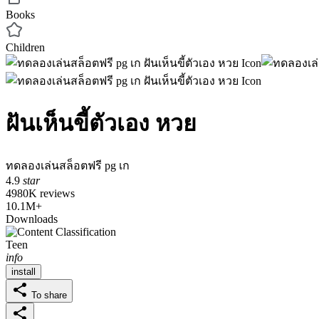
Books
Children
ฝันเห็นขี้ตัวเอง หวย
ทดลองเล่นสล็อตฟรี pg เก
4.9
star
4980K reviews
10.1M+
Downloads
Teen
info
install
To share