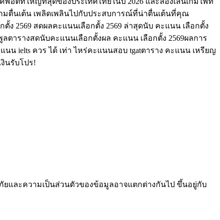
พอตที่ใหญ่ที่สุดของประเทศไทยในปี 2026 และลองเล่นเกมไพ่ที่
มตื่นเต้น เพลิดเพลินไปกับประสบการณ์ที่น่าตื่นเต้นที่คุณ
กตั้ง 2569 สดผลคะแนนเลือกตั้ง 2569 ล่าสุดนับ คะแนน เลือกตั้ง
พูลตารางสดนับคะแนนเลือกตั้งผล คะแนน เลือกตั้ง 2569ผลการ
แนน ielts ควร ได้ เท่า ไหร่คะแนนสอบ tgatตาราง คะแนน เหรียญ
งินรับโปร!
ยและความเป็นส่วนตัวของข้อมูลอาจแตกต่างกันไป ขึ้นอยู่กับ