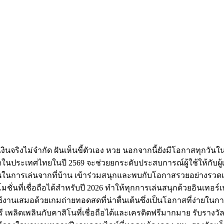
ินจริงไม่จำกัด ฝันเห็นขี้ตัวเอง หวย นอกจากนี้ยังมีโอกาสทุกวันใ
่สุดในประเทศไทยในปี 2569 จะช่วยยกระดับประสบการณ์ผู้ใช้ให้กับผู
การเล่นจากที่บ้าน เข้าร่วมสนุกและพบกับโอกาสรวยอย่างรวดเร็วที
ที่เชื่อถือได้สำหรับปี 2026 ทำให้ทุกการเล่นสนุกด้วยอินเทอร์เ
ุณใช้งานเสมอด้วยเกมถ่ายทอดสดที่น่าตื่นเต้นซึ่งเป็นโอกาสที่ง่
รี เพลิดเพลินกับคาสิโนที่เชื่อถือได้และเครดิตฟรีมากมาย รับราง