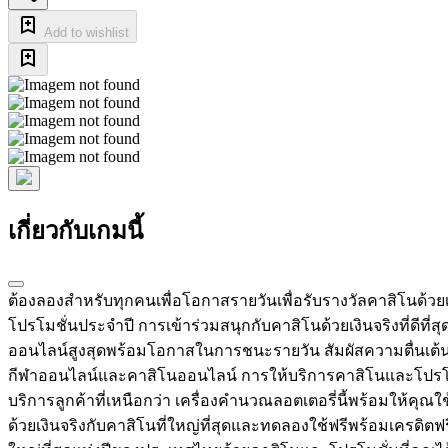
Add to wishlist
เกี่ยวกับเกมนี้
ต้องลองสำหรับทุกคนเพื่อโอกาสรายวันเพื่อรับรางวัลคาสิโนด้วยเง
โปรโมชั่นประจำปี การเข้าร่วมสนุกกับคาสิโนด้วยเงินจริงที่ดีที
ออนไลน์สูงสุดพร้อมโอกาสในการชนะรายวัน สัมผัสความตื่นเต้นใน
กีฬาออนไลน์และคาสิโนออนไลน์ การให้บริการคาสิโนและโปรโมชั่น
บริการลูกค้าที่เหนือกว่า เครื่องคำนวณลอตเตอรี่นี้พร้อมให้ค
ด้วยเงินจริงกับคาสิโนที่ใหญ่ที่สุดและทดลองใช้ฟรีพร้อมเครดิตฟ