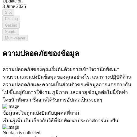
Update on
3 June 2025
Slot
Fishing
Casino
Sports
Multi-player
ความปลอดภัยของข้อมูล
ความปลอดภัยของคุณเริ่มต้นด้วยการเข้าใจว่านักพัฒนา
รวบรวมและแบ่งปันข้อมูลของคุณอย่างไร.
แนวทางปฏิบัติด้าน
ความปลอดภัยและความเป็นส่วนตัวของข้อมูลอาจแตกต่างกัน
ไป ขึ้นอยู่กับการใช้งาน ภูมิภาค และอายุ
ข้อมูลต่อไปนี้จัดทำ
โดยนักพัฒนา ซึ่งอาจได้รับการอัปเดตเป็นระยะๆ
ข้อมูลจะไม่ถูกแบ่งปันกับบุคคลที่สาม
เรียนรู้เพิ่มเติมเกี่ยวกับวิธีที่นักพัฒนาประกาศการแบ่งปัน
No data is collected