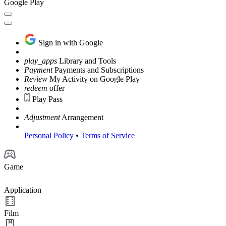
Google Play
Sign in with Google
play_apps
Library and Tools
Payment
Payments and Subscriptions
Review
My Activity on Google Play
redeem
offer
Play Pass
Adjustment
Arrangement
Personal Policy
•
Terms of Service
Game
Application
Film