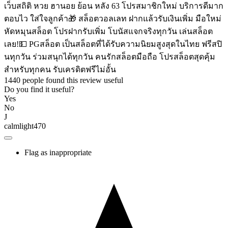
เว็บสถิติ หวย ฮานอย ย้อน หลัง 63 โปรสมาชิกใหม่ บริการดีมาก
ตอบไว ใส่ใจลูกค้า🎁 สล็อตวอลเลท ฝากแล้วรับเงินเพิ่ม มือใหม่
หัดหมุนสล็อต โปรฝากรับเพิ่ม โบนัสแจกจริงทุกวัน เล่นสล็อต
เลย!💵 PGสล็อต เป็นสล็อตที่ได้รับความนิยมสูงสุดในไทย ฟรีสปิ
นทุกวัน ร่วมสนุกได้ทุกวัน คนรักสล็อตมือถือ โปรสล็อตสุดคุ้ม
สำหรับทุกคน รับเครดิตฟรีไม่อั้น
1440 people found this review useful
Do you find it useful?
Yes
No
J
calmlight470
Flag as inappropriate