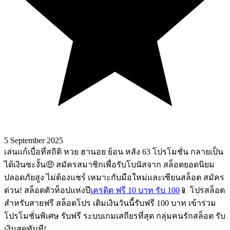
5 September 2025
เล่นแก้เบื่อที่สถิติ หวย ฮานอย ย้อน หลัง 63 โปรโมชั่น กลายเป็น
ได้เงินซะงั้น🤑 สมัครสมาชิกเพื่อรับโบนัสจาก สล็อตยอดนิยม
ปลอดภัยสูง ไม่ต้องแชร์ เหมาะกับมือใหม่และเซียนสล็อต สมัคร
ด่วน! สล็อตตัวท็อปแห่งปี
เครดิต ฟรี 10 บาท รับ 100
📱 โปรสล็อต
สำหรับสายฟรี สล็อตโปร เติมเงินวันนี้รับฟรี 100 บาท เข้าร่วม
โปรโมชั่นพิเศษ รับฟรี ระบบเกมเสถียรที่สุด กลุ่มคนรักสล็อต รับ
เงินสดทันที!