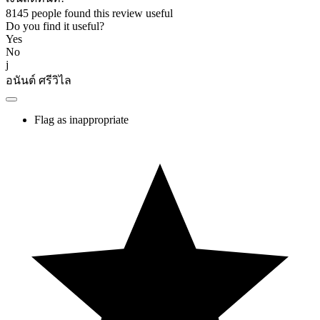
8145 people found this review useful
Do you find it useful?
Yes
No
j
อนันต์ ศรีวิไล
Flag as inappropriate