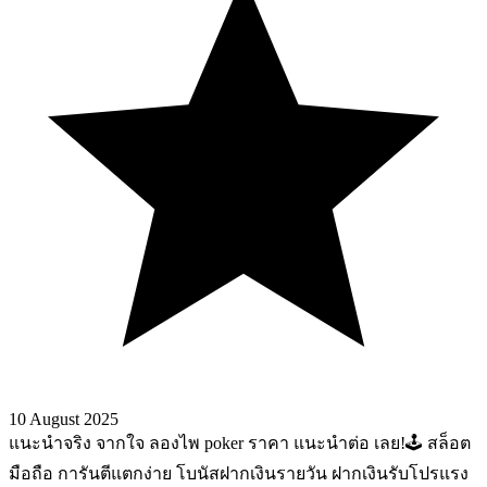
10 August 2025
แนะนำจริง จากใจ ลองไพ poker ราคา แนะนำต่อ เลย!🕹️ สล็อต
มือถือ การันตีแตกง่าย โบนัสฝากเงินรายวัน ฝากเงินรับโปรแรง