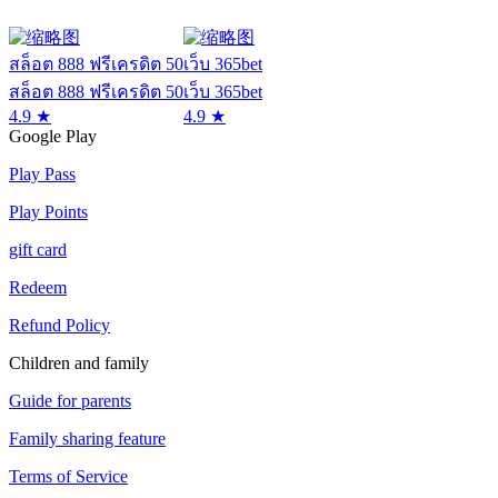
สล็อต 888 ฟรีเครดิต 50
เว็บ 365bet
สล็อต 888 ฟรีเครดิต 50
เว็บ 365bet
4.9 ★
4.9 ★
Google Play
Play Pass
Play Points
gift card
Redeem
Refund Policy
Children and family
Guide for parents
Family sharing feature
Terms of Service