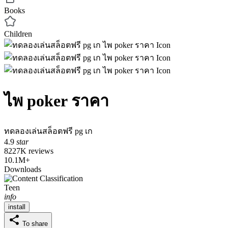
Books
Children
ไพ poker ราคา
ทดลองเล่นสล็อตฟรี pg เก
4.9
star
8227K reviews
10.1M+
Downloads
Teen
info
install
To share