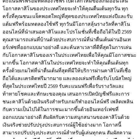
คะแนนฟรีพร้อมทดลองใช้ฟรี เปิดโลกใหม่ของเกมออนไลน์
โอกาสคาสิโนของประเทศไทยจะทำให้คุณตื่นเต้นทุกวัน ทุก
ครั้งที่คุณชนะแจ็คพอตใหญ่ที่สุดของประเทศไทยแห่งปีและรับ
แต้มฟรีพร้อมทดลองใช้ฟรี ทุกวันมีโอกาสลุ้นรางวัลที่คาสิโน
ออนไลน์ที่นำเสนอคาสิโนและโปรโมชั่นที่เชื่อถือได้ในปี 2569
คุณสามารถเล่นที่บ้านด้วยประสบการณ์ที่น่าตื่นเต้นผ่านอินเท
อร์เฟซที่ออกแบบมาอย่างดี และค้นหาเวลาที่ดีที่สุดในการเล่น
กับโอกาสคาสิโนของเราในประเทศไทยเพื่อให้คุณมีโอกาสชนะ
มากขึ้น โอกาสคาสิโนในประเทศไทยจะทำให้คุณตื่นเต้นทุก
ครั้งด้วยเกมไพ่ที่น่าตื่นเต้นที่สุดที่มีให้บริการผ่านคาสิโนที่เชื่อ
ถือได้และเครดิตฟรีมากมาย และลองเล่นฟรีเพื่อรับโบนัสใหญ่
ที่สุดในประเทศไทยปี 2569 รับคะแนนฟรีเพื่อรับรางวัลและ
ท้าทายโชคและทักษะของคุณ เสนอการเปิดบัญชีฟรีและการ
ชนะคาสิโนด้วยเงินจริงสำหรับเกมกีฬาออนไลน์ฟรี เพลิดเพลิน
กับความเป็นไปได้ในการชนะมากขึ้นด้วยอินเทอร์เฟซที่
ออกแบบมาอย่างดี สัมผัสกับความสนุกสนานของคาสิโนด้วย
เงินจริงช่วยปรับปรุงประสบการณ์ผู้ใช้อย่างมาก โอกาสนี้
สามารถปรับปรุงประสบการณ์สำหรับผู้เล่นทุกคน สัมผัสความ