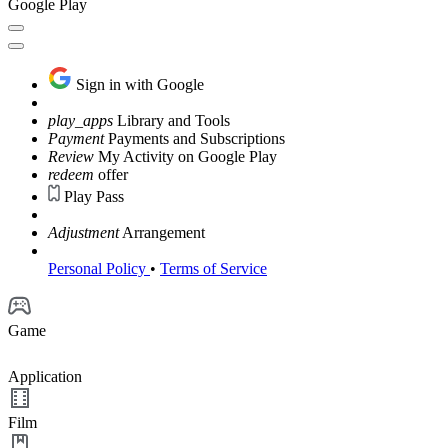
Google Play
Sign in with Google
play_apps
Library and Tools
Payment
Payments and Subscriptions
Review
My Activity on Google Play
redeem
offer
Play Pass
Adjustment
Arrangement
Personal Policy
•
Terms of Service
Game
Application
Film