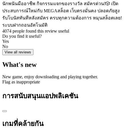
นักพนันมืออาชีพ กิจกรรมแจกของรางวัล สมัครด่วน!🎲 เปิด
ประสบการณ์ใหม่กับ MEGAสล็อต เว็บตรงมั่นคง ปลอดภัยสูง
รับโบนัสทันทีหลังสมัคร ครบทุกความต้องการ หมุนสล็อตเลย!
ระบบฝากถอนอัตโนมัติ
4074 people found this review useful
Do you find it useful?
Yes
No
View all reviews
What's new
New game, enjoy downloading and playing together.
Flag as inappropriate
การสนับสนุนแอปพลิเคชัน
เกมที่คล้ายกัน