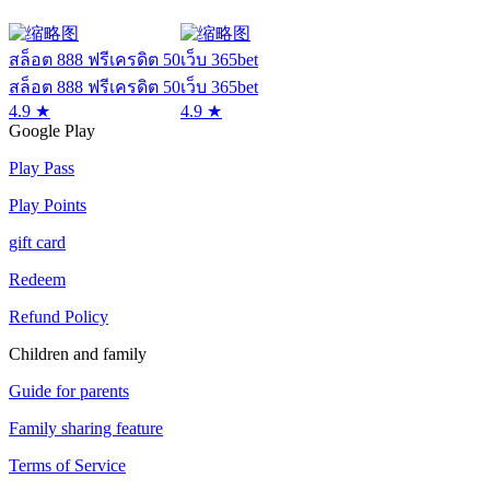
สล็อต 888 ฟรีเครดิต 50
เว็บ 365bet
สล็อต 888 ฟรีเครดิต 50
เว็บ 365bet
4.9 ★
4.9 ★
Google Play
Play Pass
Play Points
gift card
Redeem
Refund Policy
Children and family
Guide for parents
Family sharing feature
Terms of Service