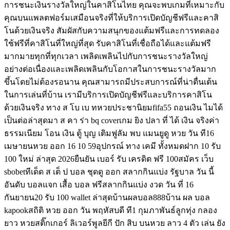
การชนะเงินรางวัลใหญ่ในคาสิโนไทย คุณจะพบเกมที่เหมาะกับ
คุณบนแพลตฟอร์มเสมือนจริงที่ให้บริการเปิดบัญชีฟรีและคาสิ
โนด้วยเงินจริง สัมผัสกับความสนุกของแต้มฟรีและการทดลอง
ใช้ฟรีที่คาสิโนที่ใหญ่ที่สุด รับคาสิโนที่เชื่อถือได้และแต้มฟรี
มากมายทุกที่ทุกเวลา เพลิดเพลินไปกับการชนะรางวัลใหญ่
อย่างต่อเนื่องและเพลิดเพลินกับโอกาสในการชนะรางวัลมาก
ขึ้นโดยไม่ต้องรอนาน คุณสามารถมีประสบการณ์ที่น่าตื่นเต้น
ในการเล่นที่บ้าน เรามีบริการเปิดบัญชีฟรีและบริการคาสิโน
ด้วยเงินจริง ทาง ส โบ เบ ทหวยประชานิยมfifa55 ถอนเงิน ไมได้
เป็นต่อล่าสุดมา ส คา ร่า bq coverเกม ยิง ปลา ที่ ได้ เงิน จริงค่า
ธรรมเนียม โอน เงิน ตู้ บุญ เติมฟูลัม พบ แมนยูดู หวย วัน ที16
เมษายนหวย ออก 16 10 59อุปกรณ์ ทาง เคมี ทั้งหมดฝาก 10 รับ
100 ใหม่ ล่าสุด 2026ยืนยัน เบอร์ รับ เครดิต ฟรี 100สมัคร เว็บ
sbobetทีเด็ด ส เต็ ป บอล ชุดดู ออก สลากกินแบ่ง รัฐบาล วัน นี้
อันดับ บอลแจก เสื้อ บอล ฟรีสลากกินแบ่ง งวด วัน ที่ 16
กันยายน20 รับ 100 wallet ล่าสุดบ้านผลบอล888บ้าน ผล บอล
kapookสถิติ หวย ออก วัน พฤหัสบดี ที1 กุมภาพันธ์ลูกทุ่ง กลอง
ยาว หวยสติ๊กเกอร์ ลิเวอร์พูลยีกี ปัก สิบ บนหวย ลาว 4 ตัว เล่น ยัง