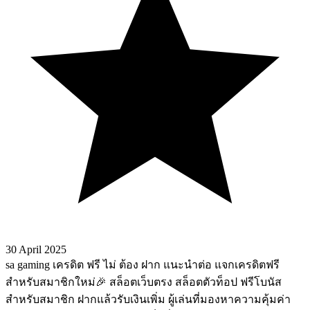
30 April 2025
sa gaming เครดิต ฟรี ไม่ ต้อง ฝาก แนะนำต่อ แจกเครดิตฟรี
สำหรับสมาชิกใหม่🎉 สล็อตเว็บตรง สล็อตตัวท็อป ฟรีโบนัส
สำหรับสมาชิก ฝากแล้วรับเงินเพิ่ม ผู้เล่นที่มองหาความคุ้มค่า