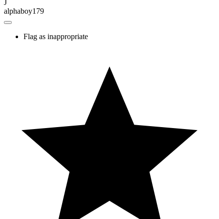
J
alphaboy179
Flag as inappropriate