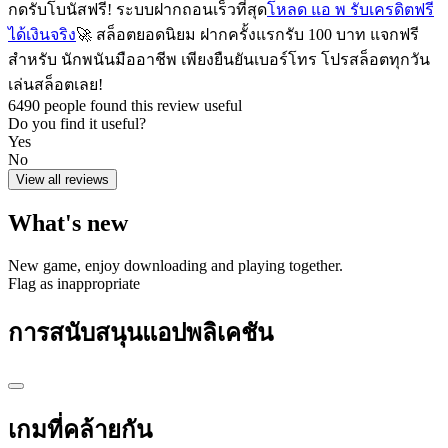
กดรับโบนัสฟรี! ระบบฝากถอนเร็วที่สุด
โหลด แอ พ รับเครดิตฟรี
ได้เงินจริง
🚀 สล็อตยอดนิยม ฝากครั้งแรกรับ 100 บาท แจกฟรี
สำหรับ นักพนันมืออาชีพ เพียงยืนยันเบอร์โทร โปรสล็อตทุกวัน
เล่นสล็อตเลย!
6490 people found this review useful
Do you find it useful?
Yes
No
View all reviews
What's new
New game, enjoy downloading and playing together.
Flag as inappropriate
การสนับสนุนแอปพลิเคชัน
เกมที่คล้ายกัน