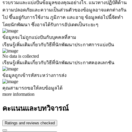
รวบรวมและแบ่งปันข้อมูลของคุณอย่างไร.
แนวทางปฏิบัติด้าน
ความปลอดภัยและความเป็นส่วนตัวของข้อมูลอาจแตกต่างกัน
ไป ขึ้นอยู่กับการใช้งาน ภูมิภาค และอายุ
ข้อมูลต่อไปนี้จัดทำ
โดยนักพัฒนา ซึ่งอาจได้รับการอัปเดตเป็นระยะๆ
ข้อมูลจะไม่ถูกแบ่งปันกับบุคคลที่สาม
เรียนรู้เพิ่มเติมเกี่ยวกับวิธีที่นักพัฒนาประกาศการแบ่งปัน
No data is collected
เรียนรู้เพิ่มเติมเกี่ยวกับวิธีที่นักพัฒนาประกาศคอลเลกชัน
ข้อมูลถูกเข้ารหัสระหว่างการส่ง
คุณสามารถขอให้ลบข้อมูลได้
more information
คะแนนและบทวิจารณ์
Ratings and reviews checked