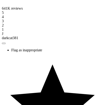
641K reviews
5
4
3
2
1
J
darkcat381
Flag as inappropriate