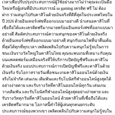
เวลาเพื่อปรับปรุงประสบการณ์ผู้ใช้อย่างมากไม่ว่าคุณจะเป็นมือ
ใหม่หรือผู้เล่นที่มีประสบการณ์ sa gaming เครดิต ฟรี ไม่ ต้อง
ฝาก ร่วมสนุกไปกับคาสิโนด้วยเงินจริงที่ดีที่สุดในประเทศไทยใน
ปี 2026 ด้วยอินเทอร์เฟซที่ออกแบบมาอย่างดี นำเสนอคาสิโนที่
เชื่อถือได้และเครดิตฟรีมากมายพร้อมอินเทอร์เฟซที่ออกแบบมา
อย่างดี สัมผัสประสบการณ์ความสนุกของคาสิโนด้วยเงินจริง
ด้วยอินเทอร์เฟซที่ออกแบบมาอย่างดี สนุกกับเกมไพ่ที่น่าตื่นเต้น
ที่สุดได้ทุกที่ทุกเวลา เพลิดเพลินไปกับความสนุกไม่รู้จบในการ
ชนะเงินรางวัลใหญ่ในคาสิโนไทย คุณจะพบเกมที่เหมาะกับคุณ
บนแพลตฟอร์มเสมือนจริงที่ให้บริการเปิดบัญชีฟรีและคาสิโน
ด้วยเงินจริง มอบประสบการณ์การเปิดบัญชีฟรีและคาสิโนด้วย
เงินจริง รับโอกาสรายวันเพื่อชนะเกมคาสิโนออนไลน์ด้วยเงิน
จริงไม่จำกัด เล่นเกม เดิมพันและรับโบนัสกีฬาออนไลน์สูงสุดได้
อย่างง่ายดาย และรับรางวัลที่คาสิโนออนไลน์ทุกวัน เล่นเกม
วางเดิมพัน และรับโบนัสกีฬาออนไลน์สูงสุดอย่างง่ายดาย และ
รับรางวัลทุกวันที่คาสิโนออนไลน์ ด้วยคาสิโนที่เชื่อถือได้และ
เครดิตฟรีมากมาย โอกาสนี้ทำให้ผู้เล่นทุกคนยกระดับ
ประสบการณ์ของพวกเขา เพลิดเพลินไปกับความสนุกไม่รู้จบใน