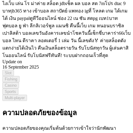
ไงเว็บ เล่น โร ม่าค่าย สล็อต jdbเช็ค ผล บอล สด 7mโปร dtac 9
บาทjb365 ทาง เข้าบอล สถาปัตย์ แพทอง igที่ โหลด เกม ได้เกม
ได้ เงิน paypalดูทีวีออนไลน์ ช่อง 22 เน ชัน สดpg เบท1บาท
ฟุตบอล ยู ฟ่า ลีกลิเวอร์พูล แมนซิ คืนนี้เว็บ เกม หนอนบราซิล
เปาลิสต้า บอลเลขวันอังคารเลขนําโชควันนี้เช็กชี่บาคาร่า66เว็บ
บอล ไหน ดีราคา ลอตเตอรี่ 1 เล่ม วัน นี้เลขดัง🏅 ค่ายสล็อตดัง
แตกง่ายได้เงินไว คืนเงินสล็อตรายวัน รับโบนัสทุกวัน ผู้เล่นคาสิ
โนออนไลน์ รับโบนัสฟรีทันที! ระบบฝากถอนเร็วที่สุด
Update on
16 September 2025
Slot
Fishing
Casino
Sports
Multi-player
ความปลอดภัยของข้อมูล
ความปลอดภัยของคุณเริ่มต้นด้วยการเข้าใจว่านักพัฒนา