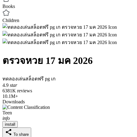
Books
Children
ตรวจหวย 17 มค 2026
ทดลองเล่นสล็อตฟรี pg เก
4.9
star
6381K reviews
10.1M+
Downloads
Teen
info
install
To share