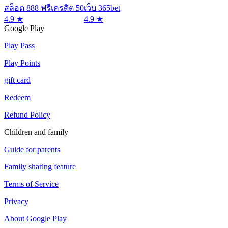
สล็อต 888 ฟรีเครดิต 50
เว็บ 365bet
4.9 ★
4.9 ★
Google Play
Play Pass
Play Points
gift card
Redeem
Refund Policy
Children and family
Guide for parents
Family sharing feature
Terms of Service
Privacy
About Google Play