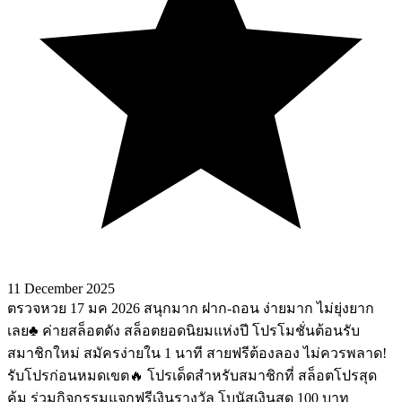
11 December 2025
ตรวจหวย 17 มค 2026 สนุกมาก ฝาก-ถอน ง่ายมาก ไม่ยุ่งยาก
เลย♣️ ค่ายสล็อตดัง สล็อตยอดนิยมแห่งปี โปรโมชั่นต้อนรับ
สมาชิกใหม่ สมัครง่ายใน 1 นาที สายฟรีต้องลอง ไม่ควรพลาด!
รับโปรก่อนหมดเขต🔥 โปรเด็ดสำหรับสมาชิกที่ สล็อตโปรสุด
คุ้ม ร่วมกิจกรรมแจกฟรีเงินรางวัล โบนัสเงินสด 100 บาท