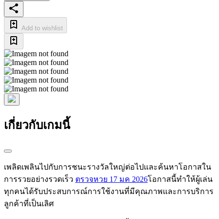
Add to wishlist
เกี่ยวกับเกมนี้
เพลิดเพลินไปกับการชนะรางวัลใหญ่ต่อไปและค้นหาโอกาสใน
การรวยอย่างรวดเร็ว
ตรวจหวย 17 มค 2026
โอกาสนี้ทำให้ผู้เล่น
ทุกคนได้รับประสบการณ์การใช้งานที่มีคุณภาพและการบริการ
ลูกค้าที่เป็นเลิศ