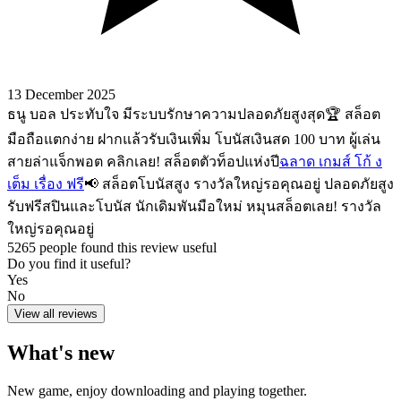
13 December 2025
ธนู บอล ประทับใจ มีระบบรักษาความปลอดภัยสูงสุด🏆 สล็อต
มือถือแตกง่าย ฝากแล้วรับเงินเพิ่ม โบนัสเงินสด 100 บาท ผู้เล่น
สายล่าแจ็กพอต คลิกเลย! สล็อตตัวท็อปแห่งปี
ฉลาด เกมส์ โก้ ง
เต็ม เรื่อง ฟรี
📢 สล็อตโบนัสสูง รางวัลใหญ่รอคุณอยู่ ปลอดภัยสูง
รับฟรีสปินและโบนัส นักเดิมพันมือใหม่ หมุนสล็อตเลย! รางวัล
ใหญ่รอคุณอยู่
5265 people found this review useful
Do you find it useful?
Yes
No
View all reviews
What's new
New game, enjoy downloading and playing together.