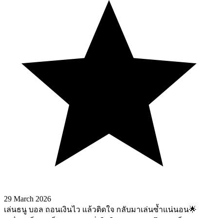
29 March 2026
เล่นธนู บอล ถอนเงินไว แล้วติดใจ กลับมาเล่นซ้ำแน่นอน🌟