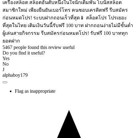
เครื่องสล็อต สล็อตอันดับหนึ่งในใจนักเดิมพัน โบนัสสล็อต
สมาชิกใหม่ เพียงยืนยันเบอร์โทร คนชอบเครดิตฟรี รีบสมัคร
ก่อนหมดโปร! ระบบฝากถอนเร็วที่สุด📱 สล็อตโปร โปรเยอะ
ที่สุดในไทย เติมเงินวันนี้รับฟรี 100 บาท ฝากถอนง่ายไม่มีขั้นต่ำ
ผู้เล่นสายกิจกรรม รีบสมัครก่อนหมดโปร! รับฟรี 100 บาททุก
ยอดฝาก
5467 people found this review useful
Do you find it useful?
Yes
No
J
alphaboy179
Flag as inappropriate