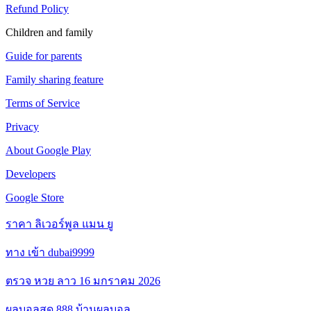
Refund Policy
Children and family
Guide for parents
Family sharing feature
Terms of Service
Privacy
About Google Play
Developers
Google Store
ราคา ลิเวอร์พูล แมน ยู
ทาง เข้า dubai9999
ตรวจ หวย ลาว 16 มกราคม 2026
ผลบอลสด 888 บ้านผลบอล