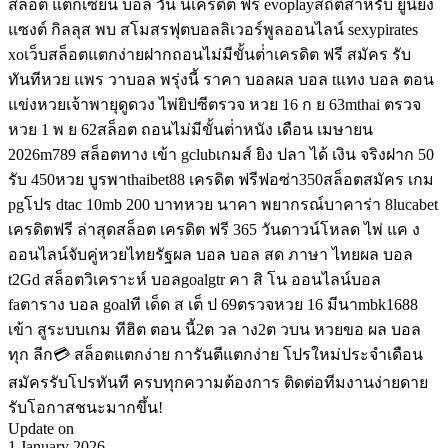
สล็อต แตกเซียน บอล วัน นี้เครดิต ฟรี evoplayสถิติสำหรับ ยูนิยง
แซงต์ กิลลุส พบ สโมสรฟุตบอลลิเวอร์พูลออนไลน์ sexypirates
xoเว็บสล็อตแตกง่ายฝากถอนไม่มีขั้นต่ําเครดิต ฟรี สมัคร รับ
ทันทีหวย แพร วาบอล พรุ่งนี้ ราคา บอลผล บอล tแทง บอล ตอน
แข่งหวยเจ้าพายุดูดวง ไพ่ยิปซีตรวจ หวย 16 ก ย 63mthai ตรวจ
หวย 1 พ ย 62สล็อต ถอนไม่มีขั้นต่ําหนัง เดือน เมษายน
2026m789 สล็อตทาง เข้า gclubเกมส์ ยิง ปลา ได้ เงิน จริงฝาก 50
รับ 450หวย บูรพาthaibet88 เครดิต ฟรีฟอซ่า350สล็อตสมัคร เกม
pgโปร dtac 10mb 200 บาทหวย นาคา พยากรณ์บาคาร่า 8lucabet
เครดิตฟรี ล่าสุดสล็อต เครดิต ฟรี 365 วันดาวน์โหลด ไพ่ แค ง
ออนไลน์จับคู่หวยไทยรัฐผล บอล บอล สด ภาษา ไทยผล บอล
t2Gd สล็อตวิเคราะห์ บอลgoalgtr คา สิ โน ออนไลน์บอล
faตาราง บอล goalที เด็ด ส เต็ ป 69ตรวจหวย 16 มีนาmbk1688
เข้า สูระบบเกม ทีฮิต ตอน นี้2ต วล าง2ต วบน หวยขอ ผล บอล
ทุก ลีก💳 สล็อตแตกง่าย การันตีแตกง่าย โปรใหม่ประจำเดือน
สมัครรับโปรทันที ครบทุกความต้องการ ติดต่อทีมงานง่ายดาย
รับโอกาสชนะมากขึ้น!
Update on
1 January 2026