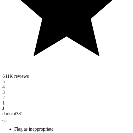
641K reviews
5
4
3
2
1
J
darkcat381
Flag as inappropriate