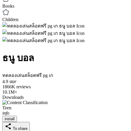
Books
Children
ธนู บอล
ทดลองเล่นสล็อตฟรี pg เก
4.9
star
1866K reviews
10.1M+
Downloads
Teen
info
install
To share