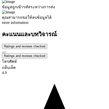
ข้อมูลถูกเข้ารหัสระหว่างการส่ง
คุณสามารถขอให้ลบข้อมูลได้
more information
คะแนนและบทวิจารณ์
Ratings and reviews checked
Ratings and reviews checked
โทรศัพท์
แท็บเล็ต
4.9