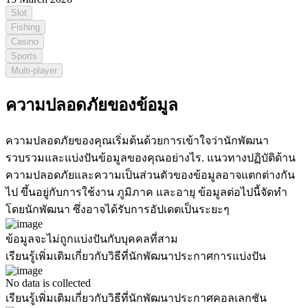
Slot
Fishing
Casino
Sports
Multi-player
ความปลอดภัยของข้อมูล
ความปลอดภัยของคุณเริ่มต้นด้วยการเข้าใจว่านักพัฒนา
รวบรวมและแบ่งปันข้อมูลของคุณอย่างไร.
แนวทางปฏิบัติด้าน
ความปลอดภัยและความเป็นส่วนตัวของข้อมูลอาจแตกต่างกัน
ไป ขึ้นอยู่กับการใช้งาน ภูมิภาค และอายุ
ข้อมูลต่อไปนี้จัดทำ
โดยนักพัฒนา ซึ่งอาจได้รับการอัปเดตเป็นระยะๆ
ข้อมูลจะไม่ถูกแบ่งปันกับบุคคลที่สาม
เรียนรู้เพิ่มเติมเกี่ยวกับวิธีที่นักพัฒนาประกาศการแบ่งปัน
No data is collected
เรียนรู้เพิ่มเติมเกี่ยวกับวิธีที่นักพัฒนาประกาศคอลเลกชัน