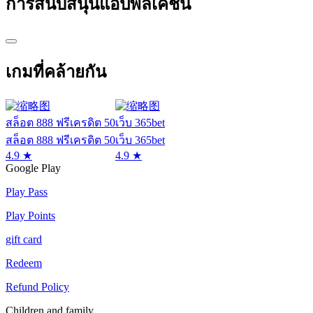
การสนับสนุนแอปพลิเคชัน
เกมที่คล้ายกัน
สล็อต 888 ฟรีเครดิต 50
เว็บ 365bet
สล็อต 888 ฟรีเครดิต 50
เว็บ 365bet
4.9 ★
4.9 ★
Google Play
Play Pass
Play Points
gift card
Redeem
Refund Policy
Children and family