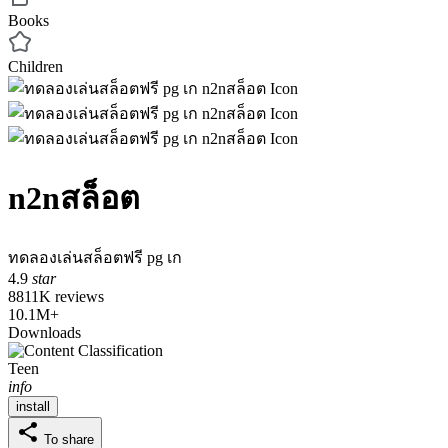
Books
Children
n2nสล็อต
ทดลองเล่นสล็อตฟรี pg เก
4.9
star
8811K reviews
10.1M+
Downloads
Teen
info
install
To share