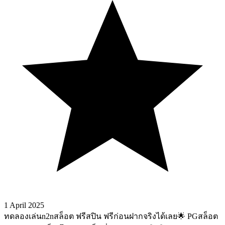
1 April 2025
ทดลองเล่นn2nสล็อต ฟรีสปิน ฟรีก่อนฝากจริงได้เลย🌟 PGสล็อต