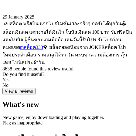
29 January 2025
n2nสล็อต ฟรีสปิน แจกโปรโมชั่นเยอะจริงๆ กดรับได้ทุกวัน🕹️
สล็อตเงินสด แตกง่ายได้เงินไว โบนัสเงินสด 100 บาท รับฟรีสปิน
และโบนัส ผู้ชื่นชอบเกมมือถือ เล่นวันนี้รับโปร รับโปรก่อน
หมดเขต
mสล็อต333
💎 สล็อตยอดนิยมจาก JOKERสล็อต โปร
ใหม่ประจำเดือน ร่วมสนุกได้ทุกวัน ครบทุกความต้องการ ลุ้น
เลย! โบนัสประจำวัน
8638 people found this review useful
Do you find it useful?
Yes
No
View all reviews
What's new
New game, enjoy downloading and playing together.
Flag as inappropriate