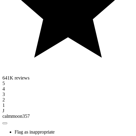
641K reviews
5
4
3
2
1
J
calmmoon357
Flag as inappropriate