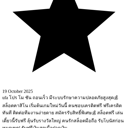
19 October 2025
ufa โปร โม ชัน ถอนเร็ว มีระบบรักษาความปลอดภัยสูงสุด💰
สล็อตคาสิโน เริ่มต้นเกมใหม่วันนี้ คนชอบเครดิตฟรี ฟรีเครดิต
ทันที ติดต่อทีมงานง่ายดาย สมัครรับสิทธิ์พิเศษ💰 สล็อตฟรี เล่น
เดี๋ยวนี้รับฟรี ลุ้นรับรางวัลใหญ่ คนรักสล็อตมือถือ รับโบนัสก่อน
หมดเขต! รับฟรีเงินสดเมื่อฝากเงิน