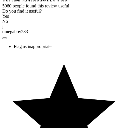
5060 people found this review useful
Do you find it useful?
Yes
No
j
omegaboy283
Flag as inappropriate