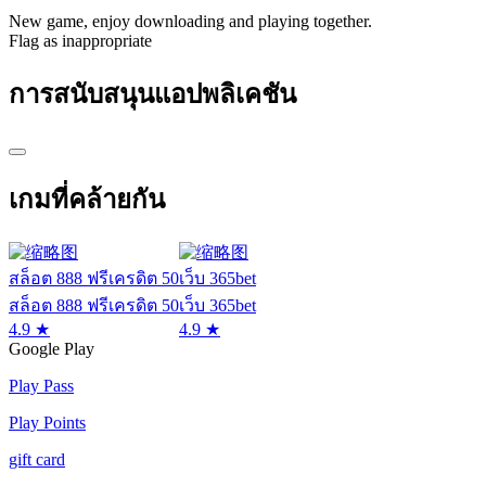
New game, enjoy downloading and playing together.
Flag as inappropriate
การสนับสนุนแอปพลิเคชัน
เกมที่คล้ายกัน
สล็อต 888 ฟรีเครดิต 50
เว็บ 365bet
สล็อต 888 ฟรีเครดิต 50
เว็บ 365bet
4.9 ★
4.9 ★
Google Play
Play Pass
Play Points
gift card