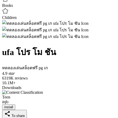
Books
Children
ufa โปร โม ชัน
ทดลองเล่นสล็อตฟรี pg เก
4.9
star
6319K reviews
10.1M+
Downloads
Teen
info
install
To share