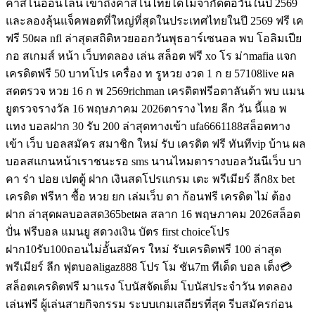
คาสิโนออนไลน์ เข้าถึงคาสิโนไทยได้ไม่จำกัดต่อวันในปี 2569
และลองลุ้นแจ็คพอตที่ใหญ่ที่สุดในประเทศไทยในปี 2569 ฟรี เค
ฟรี 50ผล nfl ล่าสุดสถิติหวยออกวันพุธอาร์เซนอล พบ โอลิมเปีย
กอ สเกมส์ หน้า เว็บทดลอง เล่น สล็อต ฟรี xo โร ม่าmafia แจก
เครดิตฟรี 50 บาทโปร เครื่อง ท รูหวย งวด 1 ก ย 57108live ผล
สดตรวจ หวย 16 ก พ 2569richman เครดิตฟรีอตาลันต้า พบ แมน
ยูตรวจรางวัล 16 พฤษภาคม 2026ตาราง ไทย ลีก วัน นี้แอ พ
แทง บอลฝาก 30 รับ 200 ล่าสุดทางเข้า ufa6661188สล็อตทาง
เข้า เว็บ บอลสมัคร สมาชิก ใหม่ รับ เครดิต ฟรี ทันทีvip บ้าน ผล
บอลสแกนหน้าเราชนะรอ sms นานไหมตารางบอลวันนีเว็บ บา
คา ร่า ปอย เปตตู้ ฝาก เงินสดโปรแกรม เตะ พรีเมียร์ ลีก8x bet
เครดิต ฟรีหา ซื้อ หวย ยก เล่มเว็บ ดา ก้อนฟรี เครดิต ไม่ ต้อง
ฝาก ล่าสุดผลบอลสด365betผล สลาก 16 พฤษภาคม 2026สล็อต
ปั่น ฟรีบอล แมนยู สดวงเงิน บัตร first choiceโปร
ฝาก10รับ100ถอนไม่อั้นสมัคร ใหม่ รับเครดิตฟรี 100 ล่าสุด
พรีเมียร์ ลีก ฟุตบอลligaz888 โปร โม ชัน7m ทีเด็ด บอล เต็ง💳
สล็อตเครดิตฟรี มาแรง โบนัสจัดเต็ม โบนัสประจำวัน ทดลอง
เล่นฟรี ผู้เล่นสายกิจกรรม ระบบเกมเสถียรที่สุด รีบสมัครก่อน