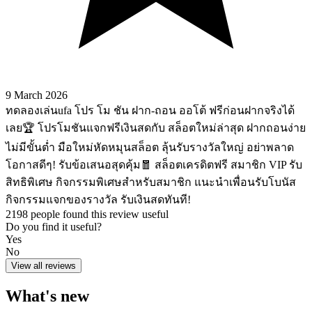
9 March 2026
ทดลองเล่นufa โปร โม ชัน ฝาก-ถอน ออโต้ ฟรีก่อนฝากจริงได้
เลย🏆 โปรโมชันแจกฟรีเงินสดกับ สล็อตใหม่ล่าสุด ฝากถอนง่าย
ไม่มีขั้นต่ำ มือใหม่หัดหมุนสล็อต ลุ้นรับรางวัลใหญ่ อย่าพลาด
โอกาสดีๆ! รับข้อเสนอสุดคุ้ม🧧 สล็อตเครดิตฟรี สมาชิก VIP รับ
สิทธิพิเศษ กิจกรรมพิเศษสำหรับสมาชิก แนะนำเพื่อนรับโบนัส
กิจกรรมแจกของรางวัล รับเงินสดทันที!
2198 people found this review useful
Do you find it useful?
Yes
No
View all reviews
What's new