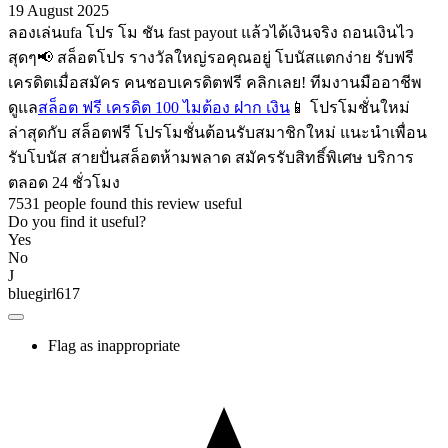
19 August 2025
ลองเล่นufa โปร โม ชัน fast payout แล้วได้เงินจริง ถอนเงินไว
สุดๆ📢 สล็อตโปร รางวัลใหญ่รอคุณอยู่ โบนัสแตกง่าย รับฟรี
เครดิตเมื่อสมัคร คนชอบเครดิตฟรี คลิกเลย! ทีมงานมืออาชีพ
ดูแล
สล็อต ฟรี เครดิต 100 ไมต้อง ฝาก เงิน
📱 โปรโมชั่นใหม่
ล่าสุดกับ สล็อตฟรี โปรโมชั่นต้อนรับสมาชิกใหม่ แนะนำเพื่อน
รับโบนัส สายปั่นสล็อตห้ามพลาด สมัครรับสิทธิ์พิเศษ บริการ
ตลอด 24 ชั่วโมง
7531 people found this review useful
Do you find it useful?
Yes
No
J
bluegirl617
Flag as inappropriate