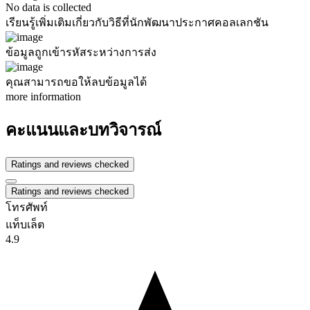
No data is collected
เรียนรู้เพิ่มเติมเกี่ยวกับวิธีที่นักพัฒนาประกาศคอลเลกชัน
ข้อมูลถูกเข้ารหัสระหว่างการส่ง
คุณสามารถขอให้ลบข้อมูลได้
more information
คะแนนและบทวิจารณ์
Ratings and reviews checked
Ratings and reviews checked
โทรศัพท์
แท็บเล็ต
4.9