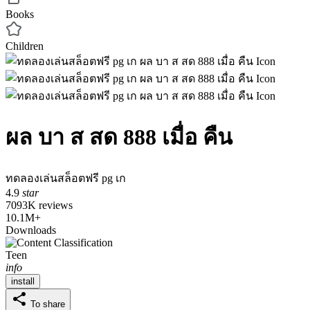
Books
Children
ผล บา ส สด 888 เมื่อ คืน
ทดลองเล่นสล็อตฟรี pg เก
4.9
star
7093K reviews
10.1M+
Downloads
Teen
info
install
To share