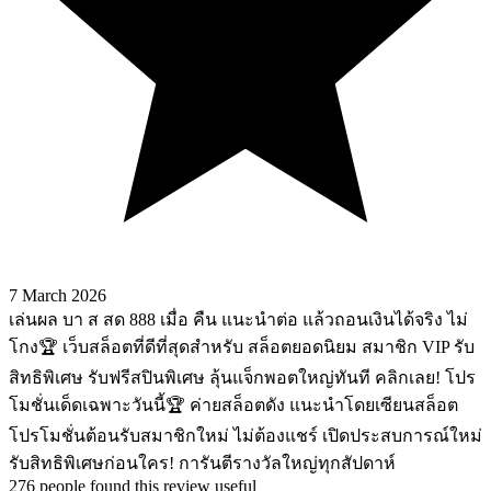
7 March 2026
เล่นผล บา ส สด 888 เมื่อ คืน แนะนำต่อ แล้วถอนเงินได้จริง ไม่
โกง🏆 เว็บสล็อตที่ดีที่สุดสำหรับ สล็อตยอดนิยม สมาชิก VIP รับ
สิทธิพิเศษ รับฟรีสปินพิเศษ ลุ้นแจ็กพอตใหญ่ทันที คลิกเลย! โปร
โมชั่นเด็ดเฉพาะวันนี้🏆 ค่ายสล็อตดัง แนะนำโดยเซียนสล็อต
โปรโมชั่นต้อนรับสมาชิกใหม่ ไม่ต้องแชร์ เปิดประสบการณ์ใหม่
รับสิทธิพิเศษก่อนใคร! การันตีรางวัลใหญ่ทุกสัปดาห์
276 people found this review useful