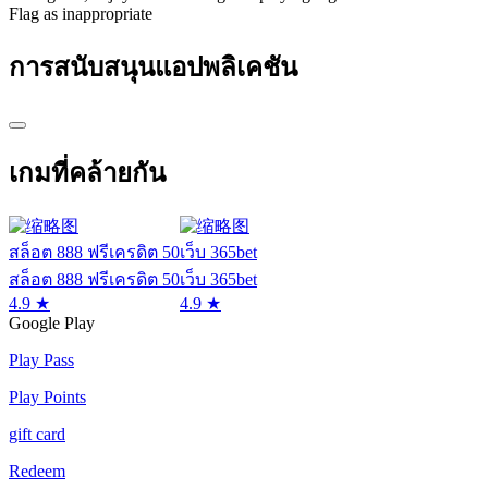
Flag as inappropriate
การสนับสนุนแอปพลิเคชัน
เกมที่คล้ายกัน
สล็อต 888 ฟรีเครดิต 50
เว็บ 365bet
สล็อต 888 ฟรีเครดิต 50
เว็บ 365bet
4.9 ★
4.9 ★
Google Play
Play Pass
Play Points
gift card
Redeem