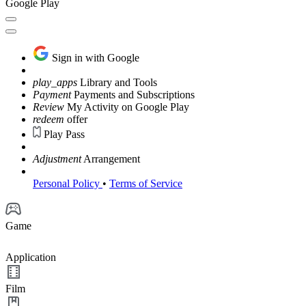
Google Play
Sign in with Google
play_apps
Library and Tools
Payment
Payments and Subscriptions
Review
My Activity on Google Play
redeem
offer
Play Pass
Adjustment
Arrangement
Personal Policy
•
Terms of Service
Game
Application
Film