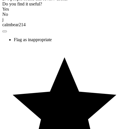
Do you find it useful?
Yes
No
j
calmbear214
Flag as inappropriate