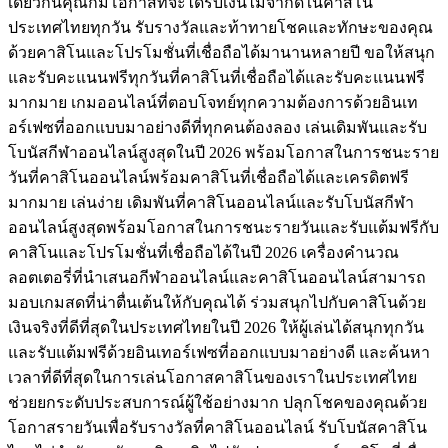
เดียวกันคุณก็มีโอกาสที่จะได้รับเงินไม่จำกัดในคาสิโน
ประเทศไทยทุกวัน รับรางวัลและท้าทายโชคและทักษะของคุณ
ด้วยคาสิโนและโปรโมชั่นที่เชื่อถือได้มานานหลายปี ขอให้สนุก
และรับคะแนนฟรีทุกวันที่คาสิโนที่เชื่อถือได้และรับคะแนนฟรี
มากมาย เกมออนไลน์ที่ตอบโจทย์ทุกความต้องการด้วยอินเท
อร์เฟซที่ออกแบบมาอย่างดีที่ทุกคนต้องลอง เล่นเดิมพันและรับ
โบนัสกีฬาออนไลน์สูงสุดในปี 2026 พร้อมโอกาสในการชนะราย
วันที่คาสิโนออนไลน์พร้อมคาสิโนที่เชื่อถือได้และเครดิตฟรี
มากมาย เล่นง่าย เดิมพันที่คาสิโนออนไลน์และรับโบนัสกีฬา
ออนไลน์สูงสุดพร้อมโอกาสในการชนะรายวันและรับแต้มฟรีกับ
คาสิโนและโปรโมชั่นที่เชื่อถือได้ในปี 2026 เครื่องคำนวณ
ลอตเตอรี่ที่นำเสนอกีฬาออนไลน์และคาสิโนออนไลน์สามารถ
มอบเกมสดที่น่าตื่นเต้นให้กับคุณได้ ร่วมสนุกไปกับคาสิโนด้วย
เงินจริงที่ดีที่สุดในประเทศไทยในปี 2026 ให้ผู้เล่นได้สนุกทุกวัน
และรับแต้มฟรีด้วยอินเทอร์เฟซที่ออกแบบมาอย่างดี และค้นหา
เวลาที่ดีที่สุดในการเล่นโอกาสคาสิโนของเราในประเทศไทย
ช่วยยกระดับประสบการณ์ผู้ใช้อย่างมาก ปลุกโชคของคุณด้วย
โอกาสรายวันเพื่อรับรางวัลที่คาสิโนออนไลน์ รับโบนัสคาสิโน