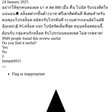
24 January 2025
อยากให้ทุกคนลองผล บา ส สด 888 เมื่อ คืน โบนัส รับรองติดใจ
แน่นอน🔔 สล็อตฝากขั้นต่ำ1บาท ฟรีเครดิตทันที พิเศษสำหรับ
คนชอบโปรสล็อต สมัครรับโปรทันที ระบบฝากถอนอัตโนมัติ
ลุ้นเลย!💰 PGสล็อต แจก โบนัสจัดเต็มที่สุด หมุนสล็อตตอนนี้
ต้อนรับ กลุ่มคนรักสล็อต รับโปรก่อนหมดเขต ไม่ควรพลาด!
9949 people found this review useful
Do you find it useful?
Yes
No
J
fastspirit911
Flag as inappropriate