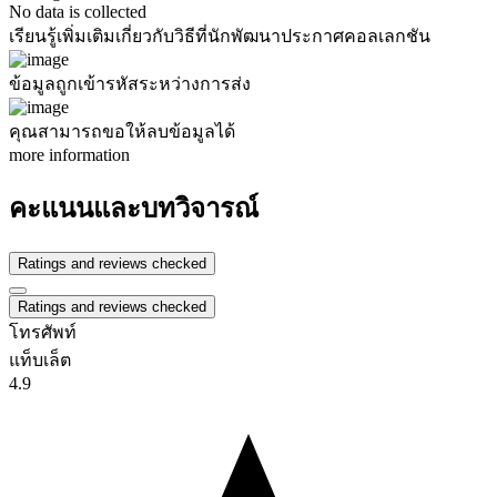
No data is collected
เรียนรู้เพิ่มเติมเกี่ยวกับวิธีที่นักพัฒนาประกาศคอลเลกชัน
ข้อมูลถูกเข้ารหัสระหว่างการส่ง
คุณสามารถขอให้ลบข้อมูลได้
more information
คะแนนและบทวิจารณ์
Ratings and reviews checked
Ratings and reviews checked
โทรศัพท์
แท็บเล็ต
4.9