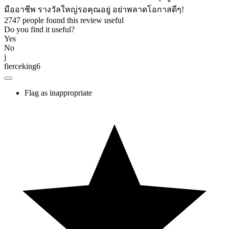
มืออาชีพ รางวัลใหญ่รอคุณอยู่ อย่าพลาดโอกาสดีๆ!
2747 people found this review useful
Do you find it useful?
Yes
No
j
fierceking6
Flag as inappropriate