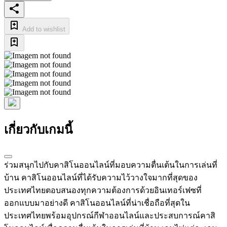
Add to wishlist
เกี่ยวกับเกมนี้
ร่วมสนุกไปกับคาสิโนออนไลน์ที่มอบความตื่นเต้นในการเล่นที่
บ้าน คาสิโนออนไลน์ที่ได้รับความไว้วางใจมากที่สุดของ
ประเทศไทยตอบสนองทุกความต้องการด้วยอินเทอร์เฟซที่
ออกแบบมาอย่างดี คาสิโนออนไลน์ที่น่าเชื่อถือที่สุดใน
ประเทศไทยพร้อมอุปกรณ์กีฬาออนไลน์และประสบการณ์คาสิ