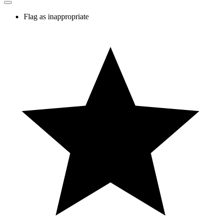
Flag as inappropriate