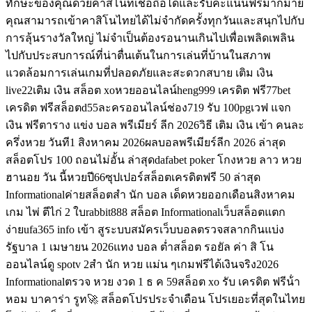
ทักษะของคุณด้วยคาสิโนที่เชื่อถือได้และรับคะแนนฟรีมากมาย
คุณสามารถเข้าคาสิโนไทยได้ไม่จำกัดครั้งทุกวันและสนุกไปกับ
การลุ้นรางวัลใหญ่ ไม่จำเป็นต้องรอนานเกินไปเพื่อเพลิดเพลิน
ไปกับประสบการณ์ที่น่าตื่นเต้นในการเล่นที่บ้านในสภาพ
แวดล้อมการเล่นเกมที่ปลอดภัยและสะดวกสบาย เติม เงิน
live22เติม เงิน สล็อต xoหวยออนไลน์heng999 เครดิต ฟรี77bet
เครดิต ฟรีสล็อตd55ละครออนไลน์ช่อง719 รับ 100pgเวฟ แจก
เงิน ฟรีตาราง แข่ง บอล พรีเมียร์ ลีก 2026วิธี เติม เงิน เข้า คนละ
ครึ่งหวย วันที1 สิงหาคม 2026ผลบอลพรีเมียร์ลีก 2026 ล่าสุด
สล็อตโปร 100 ถอนไม่อั้น ล่าสุดdafabet poker โกงหวย ลาว หวย
ฮานอย วัน นี้หวยปี66ซุปเปอร์สล็อตเครดิตฟรี 50 ล่าสุด
Informationalค่ายสล็อตสํา นัก บอล เด็ดหวยออกเดือนสิงหาคม
เกม ไพ่ ตีไก่ 2 ใบrabbit888 สล็อต Informationalเว็บสล็อตแตก
ง่ายufa365 info เข้า สูระบบสมัครเว็บบอลตรวจสลากกินแบ่ง
รัฐบาล 1 เมษายน 2026แทง บอล ต่ำสล็อต รอยัล ค่า สิ โน
ออนไลน์ดู spotv 2สํา นัก หวย แม่น ๆเกมฟรีได้เงินจริง2026
Informationalตรวจ หวย งวด 1 ธ ค 59สล็อต xo รับ เครดิต ฟรีน้ํา
หอม บาคาร่า รูท🚀 สล็อตโปรประจำเดือน โปรเยอะที่สุดในไทย