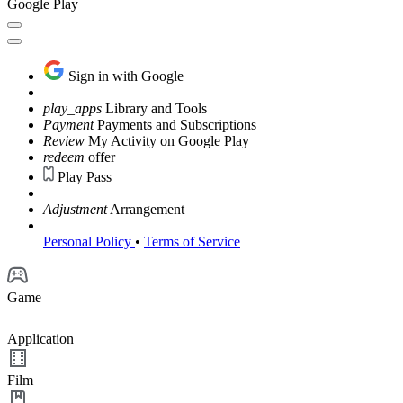
Google Play
Sign in with Google
play_apps
Library and Tools
Payment
Payments and Subscriptions
Review
My Activity on Google Play
redeem
offer
Play Pass
Adjustment
Arrangement
Personal Policy
•
Terms of Service
Game
Application
Film