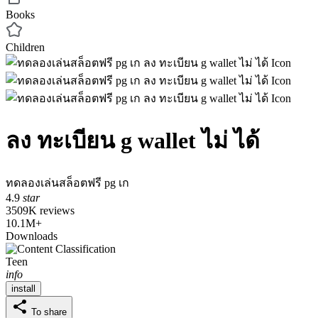
Books
Children
ลง ทะเบียน g wallet ไม่ ได้
ทดลองเล่นสล็อตฟรี pg เก
4.9
star
3509K reviews
10.1M+
Downloads
Teen
info
install
To share