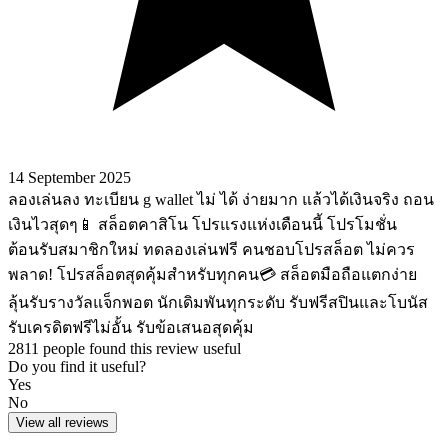
14 September 2025
ลองเล่นลง ทะเบียน g wallet ไม่ ได้ ง่ายมาก แล้วได้เงินจริง ถอน
เงินไวสุดๆ📱 สล็อตคาสิโน โปรแรงแห่งเดือนนี้ โปรโมชั่น
ต้อนรับสมาชิกใหม่ ทดลองเล่นฟรี คนชอบโปรสล็อต ไม่ควร
พลาด! โปรสล็อตสุดคุ้มสำหรับทุกคน💳 สล็อตมือถือแตกง่าย
ลุ้นรับรางวัลแจ็กพอต นักเดิมพันทุกระดับ รับฟรีสปินและโบนัส
รับเครดิตฟรีไม่อั้น รับข้อเสนอสุดคุ้ม
2811 people found this review useful
Do you find it useful?
Yes
No
View all reviews