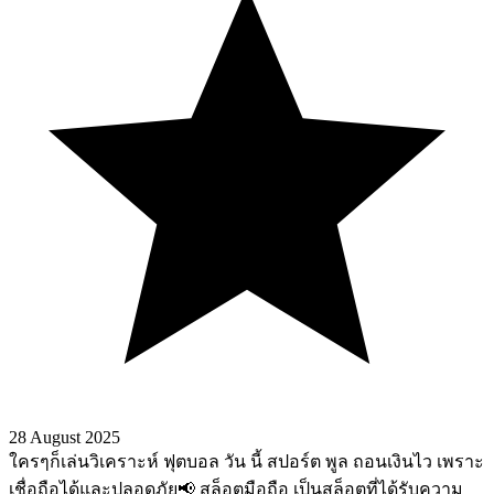
28 August 2025
ใครๆก็เล่นวิเคราะห์ ฟุตบอล วัน นี้ สปอร์ต พูล ถอนเงินไว เพราะ
เชื่อถือได้และปลอดภัย📢 สล็อตมือถือ เป็นสล็อตที่ได้รับความ