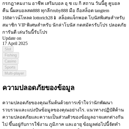
กรกฎาคมงาน อาชีพ เสริมบอล อุ ซ เบ กิ สถาน วันนี้ดู คูบอล
คืน นี้ผลบอลสด888 ทุกลีกruby888 มือ ถือสล็อต tangtem
168ดาวน์โหลด lottorich28📱 สล็อตแจ็กพอต โบนัสพิเศษสำหรับ
สมาชิก VIP พิเศษสำหรับ นักล่าโบนัส กดสมัครรับโปร ปลอดภัย
การันตี เล่นวันนี้รับโปร
Update on
17 April 2025
Slot
Fishing
Casino
Sports
Multi-player
ความปลอดภัยของข้อมูล
ความปลอดภัยของคุณเริ่มต้นด้วยการเข้าใจว่านักพัฒนา
รวบรวมและแบ่งปันข้อมูลของคุณอย่างไร.
แนวทางปฏิบัติด้าน
ความปลอดภัยและความเป็นส่วนตัวของข้อมูลอาจแตกต่างกัน
ไป ขึ้นอยู่กับการใช้งาน ภูมิภาค และอายุ
ข้อมูลต่อไปนี้จัดทำ