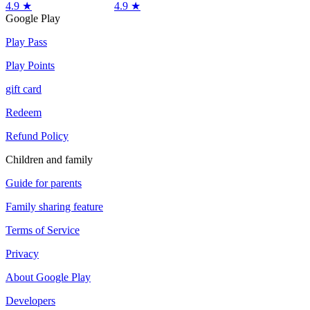
4.9 ★
4.9 ★
Google Play
Play Pass
Play Points
gift card
Redeem
Refund Policy
Children and family
Guide for parents
Family sharing feature
Terms of Service
Privacy
About Google Play
Developers