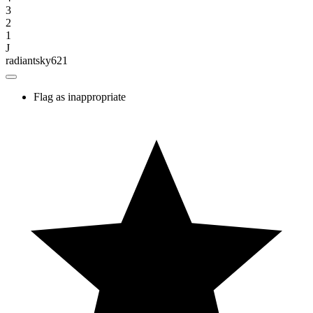
3
2
1
J
radiantsky621
Flag as inappropriate