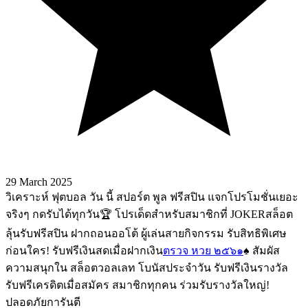
29 March 2025
วิเคราะห์ ฟุตบอล วัน นี้ สปอร์ต พูล ฟรีสปิน แจกโปรโมชั่นเยอะ
จริงๆ กดรับได้ทุกวัน🏆 โปรเด็ดสำหรับสมาชิกที่ JOKERสล็อต
ลุ้นรับฟรีสปิน ฝากถอนออโต้ ผู้เล่นสายกิจกรรม รับสิทธิพิเศษ
ก่อนใคร! รับฟรีเงินสดเมื่อฝากเงิน
ตรวจ หวย ๒๕๖๑
♠️ สัมผัส
ความสนุกใน สล็อตวอลเลท โบนัสประจำวัน รับฟรีเงินรางวัล
รับฟรีเครดิตเมื่อสมัคร สมาชิกทุกคน ร่วมรับรางวัลใหญ่!
ปลอดภัยการันตี