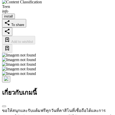
Teen
info
install
To share
Add to wishlist
เกี่ยวกับเกมนี้
ขอให้สนุกและรับแต้มฟรีทุกวันที่คาสิโนที่เชื่อถือได้และการ