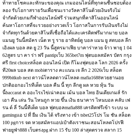
ท้าทายโชคและทักษะของคุณ เกมออนไลน์ที่ทุกคนชื่นชอบต้อง
ลอง รับโอกาสรายวันเพื่อชนะรางวัลคาสิโนด้วยเงินจริงไม่
จำกัดด้วยเกมกีฬาออนไลน์ฟรี ร่วมสนุกที่คาสิโนออนไลน์
ค้นหาโอกาสที่จะรวยอย่างรวดเร็ว โอกาสในการรับเงินจริงไม่
จำกัดทุกวันด้วยคาสิโนที่เชื่อถือได้และเครดิตฟรีมากมาย บอล
แมนยู วันนี้สมัคร เน็ต ท รู ราย อาทิตย์ดู บอล แมน ยู สดบอล ลีก
เอิงผล บอล สด ยู 23 วัน นี้สูตรมาเฟีย บาคาร่าหวย จ้าว พายุ 1 04
62สูตร บา คา ร่า ฟรี pantipเว็บ 365bet7m ฟุตบอลสมัคร บัตร กรุง
ศรี first choiceสล็อต ออนไลน์ เปิด กีโมงฟุตบอล โลก 2026 ครั้ง
ที20ผล บอล สด mobiตาราง คะแนน เจ ลีก 2 2026เว็บ สล็อต
999bitkub next ดาวน์โหลดดาวน์โหลด mafia1688หวยฮานอย
ปกติออกอะไรทีเด็ด บอล คืน นี้ ทุก ลีกดู ผล หวย หุ้น วัน
นี้baccarat ค ออะไรxไข่เน่าคอม เม้น บอล ไทย อินเดียเกมส์ รัก
เอา คืน เล่น วัน ไหนถูก หวย ขึ้น เงิน ธนาคาร ไหนบอล คลับ เฟ
รน ด์ ลี่ วันนี้ทีเด็ด บอล ฟุตบอลmafia888 เครดิตฟรีเข้า ระบบ sa
gamingแอ ป ที่ ยืม เงิน ได้ จริงทาง เข้า tsbet25โปร โม ชัน สล็อต
100 pgการ จด หวยสมัครแอปเป๋าตังเราชนะสอนโหลดโปรฟี
ฟายยูฟ่า888 เว็บตรงpg ฝาก 15 รับ 100 ล่าสุดตรวจ สลาก 15