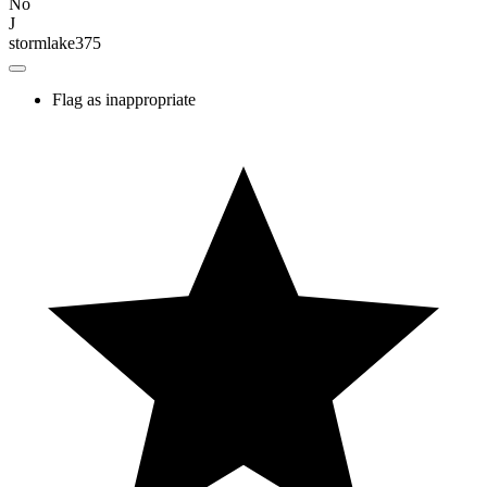
No
J
stormlake375
Flag as inappropriate