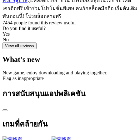
หวย รัฐบาล
🚀 สล็อตโปรรายวัน โปรเยอะที่สุดในไทย รับโค้ด
เครดิตฟรี เข้าร่วมโปรโมชั่นพิเศษ คนรักสล็อตมือถือ เริ่มต้นเดิม
พันตอนนี้! โปรสล็อตสายฟรี
7454 people found this review useful
Do you find it useful?
Yes
No
View all reviews
What's new
New game, enjoy downloading and playing together.
Flag as inappropriate
การสนับสนุนแอปพลิเคชัน
เกมที่คล้ายกัน