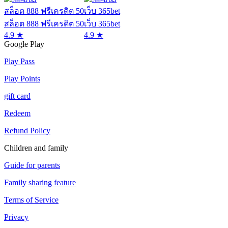
สล็อต 888 ฟรีเครดิต 50
เว็บ 365bet
สล็อต 888 ฟรีเครดิต 50
เว็บ 365bet
4.9 ★
4.9 ★
Google Play
Play Pass
Play Points
gift card
Redeem
Refund Policy
Children and family
Guide for parents
Family sharing feature
Terms of Service
Privacy