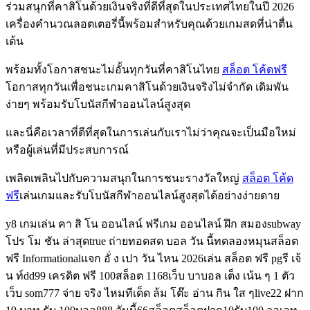
ร่วมสนุกที่คาสิโนด้วยเงินจริงที่ดีที่สุดในประเทศไทยในปี 2026
เครื่องคำนวณลอตเตอรี่นี้พร้อมสำหรับคุณด้วยเกมสดที่น่าตื่น
เต้น
พร้อมทั้งโอกาสชนะไม่อั้นทุกวันที่คาสิโนไทย
สล็อต โค้ดฟรี
โอกาสทุกวันเพื่อชนะเกมคาสิโนด้วยเงินจริงไม่จำกัด เดิมพัน
ง่ายๆ พร้อมรับโบนัสกีฬาออนไลน์สูงสุด
และนี่คือเวลาที่ดีที่สุดในการเล่นกับเราไม่ว่าคุณจะเป็นมือใหม่
หรือผู้เล่นที่มีประสบการณ์
เพลิดเพลินไปกับความสนุกในการชนะรางวัลใหญ่
สล็อต โค้ด
ฟรี
เล่นเกมและรับโบนัสกีฬาออนไลน์สูงสุดได้อย่างง่ายดาย
y8 เกมเล่น คา สิ โน ออนไลน์ ฟรีเกม ออนไลน์ ฝึก สมองsubway
โปร โม ชัน ล่าสุดtrue ถ่ายทอดสด บอล วัน นี้ทดลองหมุนสล็อต
ฟรี Informationalแจก อั่ ง เปา วัน ไหน 2026เล่น สล็อต ฟรี pgรี เจ้
น ท์dd99 เครดิต ฟรี 100สล็อต 1168เว็บ บาบอล เต็ง เน้น ๆ 1 ตัว
เว็บ som777 จ่าย จริง ไหมทีเด็ด ล้ม โต๊ะ อ่าน กิน ใส ๆlive22 ฝาก