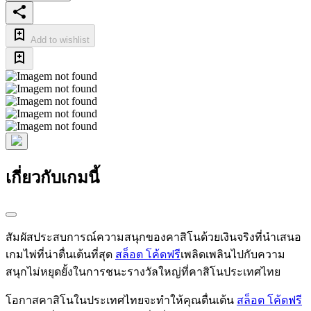
Add to wishlist
เกี่ยวกับเกมนี้
สัมผัสประสบการณ์ความสนุกของคาสิโนด้วยเงินจริงที่นำเสนอ
เกมไพ่ที่น่าตื่นเต้นที่สุด
สล็อต โค้ดฟรี
เพลิดเพลินไปกับความ
สนุกไม่หยุดยั้งในการชนะรางวัลใหญ่ที่คาสิโนประเทศไทย
โอกาสคาสิโนในประเทศไทยจะทำให้คุณตื่นเต้น
สล็อต โค้ดฟรี