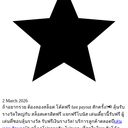
2 March 2026
ถ้าอยากรวย ต้องลองสล็อต โค้ดฟรี fast payout สักครั้ง!📢 ลุ้นรับ
รางวัลใหญ่กับ สล็อตเครดิตฟรี แจกฟรีโบนัส เล่นเดี๋ยวนี้รับฟรี ผู้
เล่นที่ชอบลุ้นรางวัล รับฟรีเงินรางวัล! บริการลูกค้าตลอดปี
เล่น