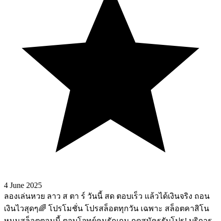
4 June 2025
ลองเล่นหวย ลาว ส ตา ร์ วันนี้ สด ตอบเร็ว แล้วได้เงินจริง ถอน
เงินไวสุดๆ🌈 โปรโมชั่น โปรสล็อตทุกวัน เฉพาะ สล็อตคาสิโน
หมุนสล็อตตอนนี้ ตอบโจทย์คนรักเกม กดสมัครรับโปร! บริการ