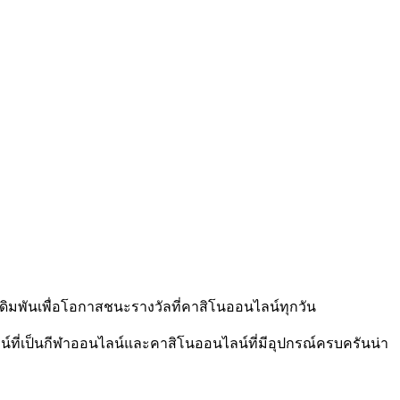
ิมพันเพื่อโอกาสชนะรางวัลที่คาสิโนออนไลน์ทุกวัน
ี่เป็นกีฬาออนไลน์และคาสิโนออนไลน์ที่มีอุปกรณ์ครบครันน่า