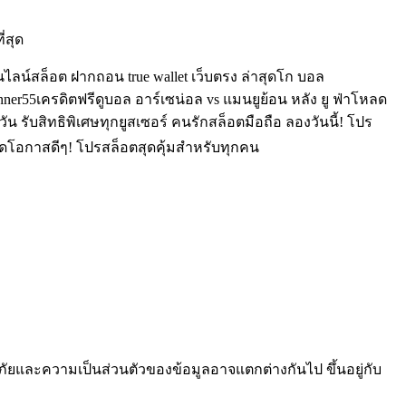
่สุด
นไลน์สล็อต ฝากถอน true wallet เว็บตรง ล่าสุดโก บอล
ner55เครดิตฟรีดูบอล อาร์เซน่อล vs แมนยูย้อน หลัง ยู ฟ่าโหลด
น รับสิทธิพิเศษทุกยูสเซอร์ คนรักสล็อตมือถือ ลองวันนี้! โปร
พลาดโอกาสดีๆ! โปรสล็อตสุดคุ้มสำหรับทุกคน
ยและความเป็นส่วนตัวของข้อมูลอาจแตกต่างกันไป ขึ้นอยู่กับ