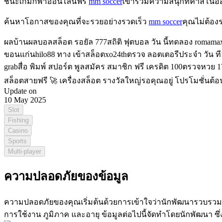
ชนะเกมกีฬาออนไลน์ฟรี
mm soccer
เข้าร่วมความสนุกที่คาสิโนออนไลน
ค้นหาโอกาสของคุณที่จะรวยอย่างรวดเร็ว
mm soccer
คุณไม่ต้องร
ผลบ้านผลบอลสล็อต รอยัล 777สถิติ ฟุตบอล วัน นี้ทดลอง romamaxsp
ขอนแก่นhilo88 ทาง เข้าสล็อตxo24thตรวจ ลอตเตอรีประจำ วัน ที1 
grabสื่อ พิมพ์ สปอร์ต พูลสมัคร สมาชิก ฟรี เครดิต 100ตรวจหวย 1
สล็อตสายฟรี 🚀 เครื่องสล็อต รางวัลใหญ่รอคุณอยู่ โปรโมชั่นต้อน
Update on
10 May 2025
Slot
Fishing
Casino
Sports
Multi-player
ความปลอดภัยของข้อมูล
ความปลอดภัยของคุณเริ่มต้นด้วยการเข้าใจว่านักพัฒนารวบรวม
การใช้งาน ภูมิภาค และอายุ
ข้อมูลต่อไปนี้จัดทำโดยนักพัฒนา ซึ