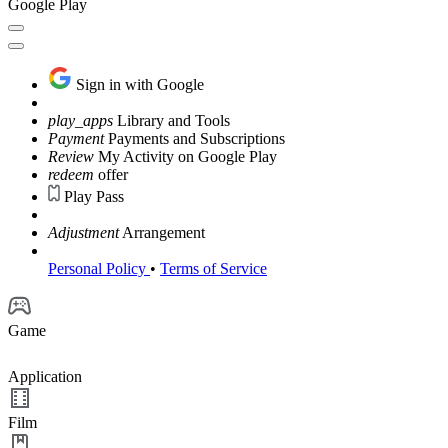
Google Play
Sign in with Google
play_apps
Library and Tools
Payment
Payments and Subscriptions
Review
My Activity on Google Play
redeem
offer
Play Pass
Adjustment
Arrangement
Personal Policy
•
Terms of Service
Game
Application
Film