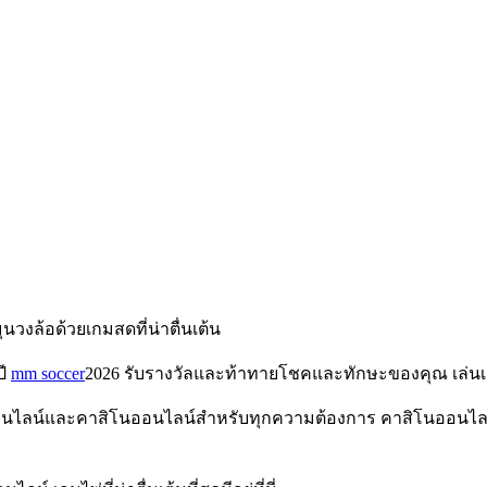
วงล้อด้วยเกมสดที่น่าตื่นเต้น
ปี
mm soccer
2026 รับรางวัลและท้าทายโชคและทักษะของคุณ เล่นเด
นไลน์และคาสิโนออนไลน์สำหรับทุกความต้องการ คาสิโนออนไลน์ท