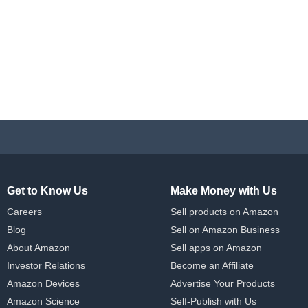
Get to Know Us
Make Money with Us
Careers
Sell products on Amazon
Blog
Sell on Amazon Business
About Amazon
Sell apps on Amazon
Investor Relations
Become an Affiliate
Amazon Devices
Advertise Your Products
Amazon Science
Self-Publish with Us