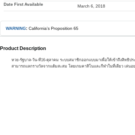
Date First Available
March 6, 2018
WARNING
:
California’s Proposition 65
Product Description
หวย-รัฐบาล-วัน-ที16-ตุลาคม ระบบสมาชิกออกแบบมาเพื่อให้เข้าถึงสิทธิประ
สามารถแลกรางวัลจากแต้มสะสม โดยเกมคาสิโนและกีฬาในที่เดียว เล่นอย่างไ