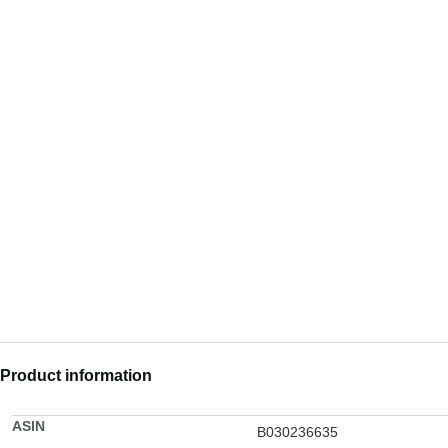
Product information
ASIN
B030236635