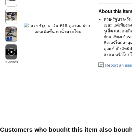
About this ite
หวย-รัฐบาล-วัน
เยอะ แค่เพียงล
รูเล็ต และเกมกี
ก่อน เพียงเข้า
ฟีเจอร์ใหม่ล่า
คุณเข้าถึงสิทธิ
สะสม หรือโปรโม
2 VIDEOS
Report an issue
Customers who bought this item also bough