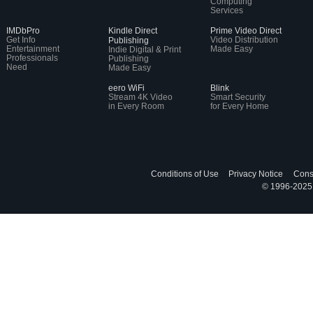
Computing
Services
IMDbPro
Kindle Direct
Prime Video Direct
Get Info
Video Distribution
Publishing
Entertainment
Made Easy
Indie Digital & Print
Professionals
Publishing
Need
Made Easy
eero WiFi
Blink
Stream 4K Video
Smart Security
in Every Room
for Every Home
Conditions of Use
Privacy Notice
Cons
© 1996-2025, 