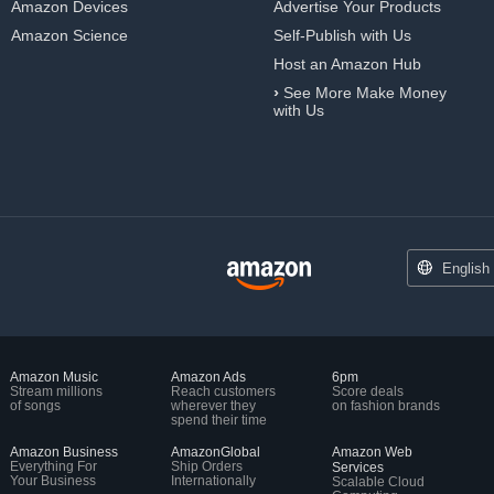
Amazon Devices
Advertise Your Products
Amazon Science
Self-Publish with Us
Host an Amazon Hub
›
See More Make Money
with Us
English
Amazon Music
Amazon Ads
6pm
Stream millions
Reach customers
Score deals
of songs
wherever they
on fashion brands
spend their time
Amazon Business
AmazonGlobal
Amazon Web
Everything For
Ship Orders
Services
Your Business
Internationally
Scalable Cloud