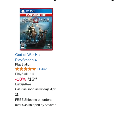
God of War Hits -
PlayStation 4
PlayStation
11,442
PlayStation 4
-18%
16
$
43
List:
$19.99
Get it as soon as
Friday, Apr
11
FREE Shipping on orders
over $35 shipped by Amazon