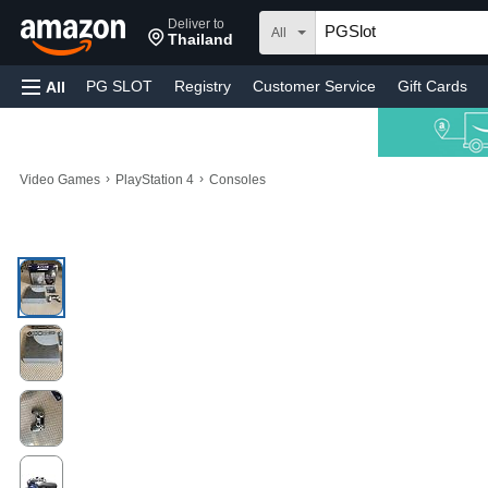
Deliver to
All
Thailand
PG SLOT
Registry
Customer Service
Gift Cards
All
›
›
Video Games
PlayStation 4
Consoles