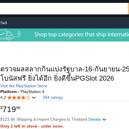
Sell
ตรวจผลสลากกินแบ่งรัฐบาล-16-กันยายน-25
โบนัสฟรี ยิ่งได้อีก ยิ่งดีขึ้นPGSlot 2026
Visit the PlayStation Store
Platform :
PlayStation 4
4.2
394 ratings
719
$
98
$123.86 Shipping & Import Charges to Thailand
Details
Only 1 left in stock - order soon.