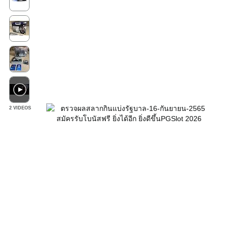
2 VIDEOS