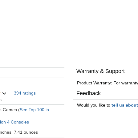
Warranty & Support
Product Warranty: For warranty
Feedback
394 ratings
s
Would you like to
tell us abou
eo Games (
See Top 100 in
tion 4 Consoles
 inches; 7.41 ounces