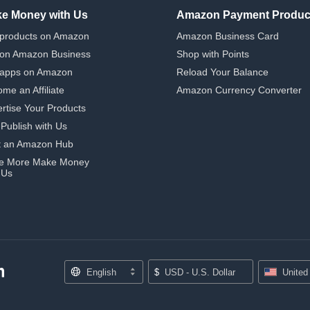
e Money with Us
Amazon Payment Produc
 products on Amazon
Amazon Business Card
 on Amazon Business
Shop with Points
 apps on Amazon
Reload Your Balance
me an Affiliate
Amazon Currency Converter
rtise Your Products
-Publish with Us
t an Amazon Hub
e More Make Money
 Us
English
$
USD - U.S. Dollar
United