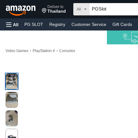
Deliver to
All
Thailand
PG SLOT
Registry
Customer Service
Gift Cards
All
›
›
Video Games
PlayStation 4
Consoles