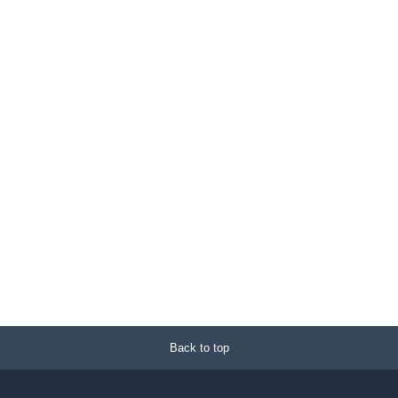
Back to top