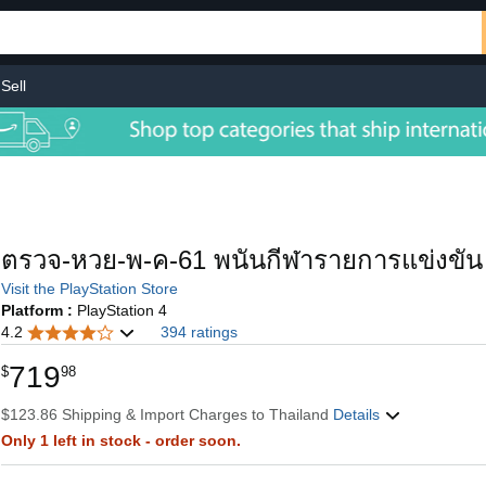
Sell
ตรวจ-หวย-พ-ค-61 พนันกีฬารายการแข่งขัน ม
Visit the PlayStation Store
Platform :
PlayStation 4
4.2
394 ratings
719
$
98
$123.86 Shipping & Import Charges to Thailand
Details
Only 1 left in stock - order soon.