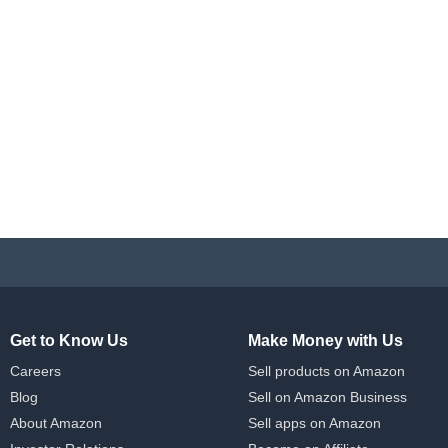
Get to Know Us
Make Money with Us
Careers
Sell products on Amazon
Blog
Sell on Amazon Business
About Amazon
Sell apps on Amazon