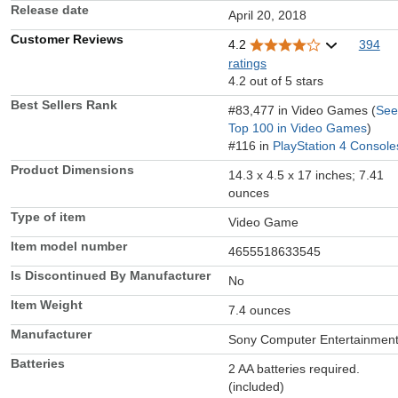
Release date
April 20, 2018
Customer Reviews
4.2
394
ratings
4.2 out of 5 stars
Best Sellers Rank
#83,477 in Video Games (
See
Top 100 in Video Games
)
#116 in
PlayStation 4 Console
Product Dimensions
14.3 x 4.5 x 17 inches; 7.41
ounces
Type of item
Video Game
Item model number
4655518633545
Is Discontinued By Manufacturer
No
Item Weight
7.4 ounces
Manufacturer
Sony Computer Entertainmen
Batteries
2 AA batteries required.
(included)