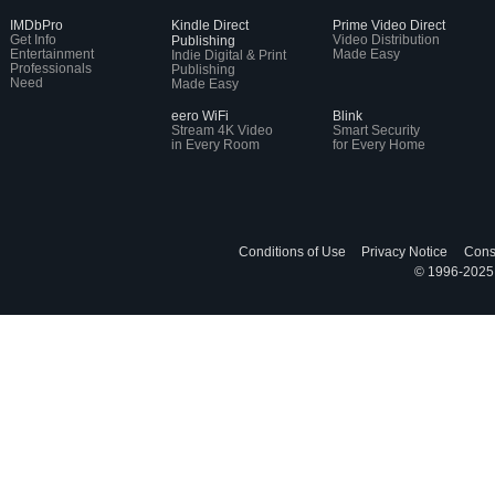
IMDbPro
Kindle Direct
Prime Video Direct
Get Info
Video Distribution
Publishing
Entertainment
Made Easy
Indie Digital & Print
Professionals
Publishing
Need
Made Easy
eero WiFi
Blink
Stream 4K Video
Smart Security
in Every Room
for Every Home
Conditions of Use
Privacy Notice
Cons
© 1996-2025, 