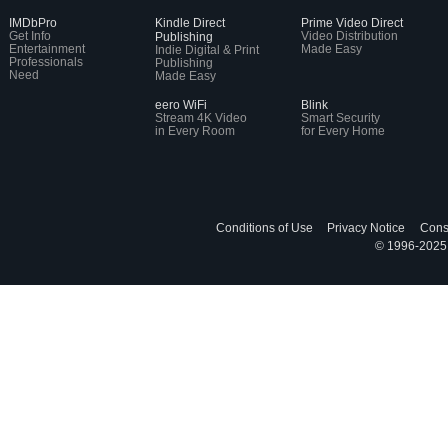
IMDbPro
Kindle Direct
Prime Video Direct
Get Info
Video Distribution
Publishing
Entertainment
Made Easy
Indie Digital & Print
Professionals
Publishing
Need
Made Easy
eero WiFi
Blink
Stream 4K Video
Smart Security
in Every Room
for Every Home
Conditions of Use
Privacy Notice
Cons
© 1996-2025, 