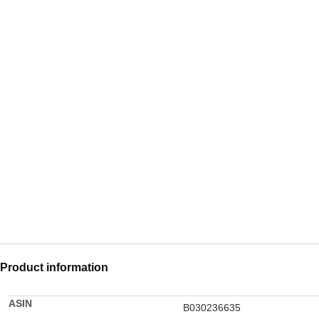
Product information
ASIN
B030236635