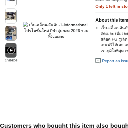
Only 1 left in st
About this ite
เว็บ-สล็อต-อันด
คิดเยอะ เพียงล
สล็อต PG รูเล
เล่นฟรีได้เลย แม
เราภูมิใจที่สุด
Report an issue
2 VIDEOS
Customers who bought this item also bough