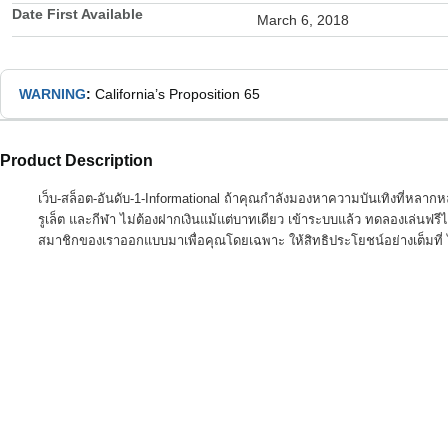
Date First Available
March 6, 2018
WARNING
:
California’s Proposition 65
Product Description
เว็บ-สล็อต-อันดับ-1-Informational ถ้าคุณกำลังมองหาความบันเทิงที่หล
รูเล็ต และกีฬา ไม่ต้องฝากเงินแม้แต่บาทเดียว เข้าระบบแล้ว ทดลองเล่นฟรี
สมาชิกของเราออกแบบมาเพื่อคุณโดยเฉพาะ ให้สิทธิประโยชน์อย่างเต็มที่