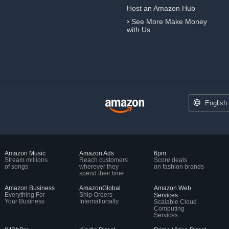
Host an Amazon Hub
›
See More Make Money
with Us
English
Amazon Music
Amazon Ads
6pm
Stream millions
Reach customers
Score deals
of songs
wherever they
on fashion brands
spend their time
Amazon Business
AmazonGlobal
Amazon Web
Everything For
Ship Orders
Services
Your Business
Internationally
Scalable Cloud
Computing
Services