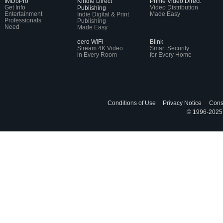
IMDbPro
Kindle Direct
Prime Video Direct
Get Info
Video Distribution
Publishing
Entertainment
Made Easy
Indie Digital & Print
Professionals
Publishing
Need
Made Easy
eero WiFi
Blink
Stream 4K Video
Smart Security
in Every Room
for Every Home
Conditions of Use
Privacy Notice
Cons
© 1996-2025, 