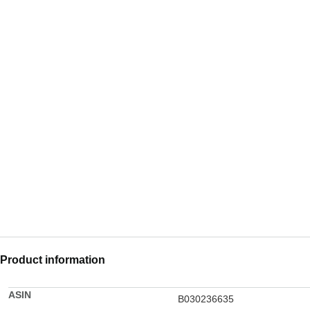
Product information
ASIN
B030236635