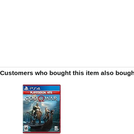
Customers who bought this item also bough