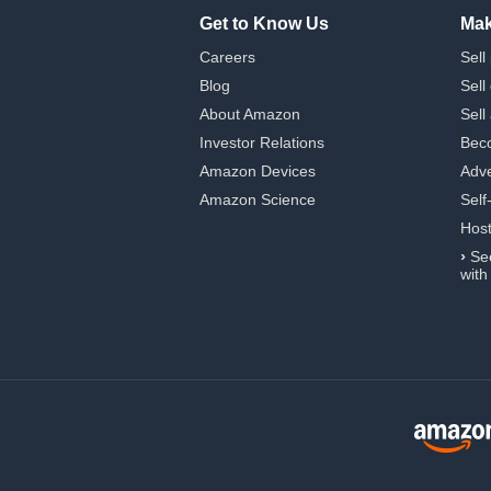
Get to Know Us
Mak
Careers
Sell
Blog
Sell
About Amazon
Sell
Investor Relations
Beco
Amazon Devices
Adve
Amazon Science
Self
Hos
›
Se
with