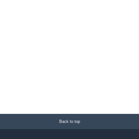
Back to top