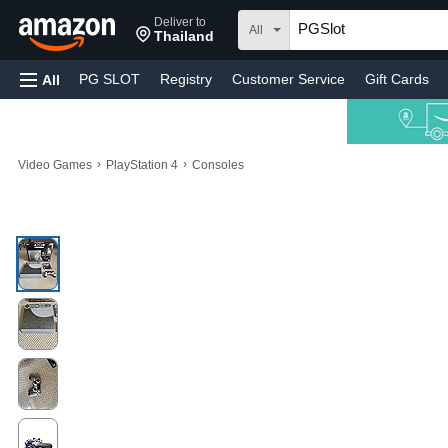
Deliver to
All
Thailand
PG SLOT
Registry
Customer Service
Gift Cards
All
›
›
Video Games
PlayStation 4
Consoles