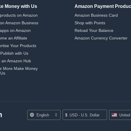
e Money with Us
Amazon Payment Produc
 products on Amazon
Amazon Business Card
 on Amazon Business
Shop with Points
 apps on Amazon
Reload Your Balance
me an Affiliate
Amazon Currency Converter
rtise Your Products
-Publish with Us
t an Amazon Hub
e More Make Money
 Us
English
$
USD - U.S. Dollar
United