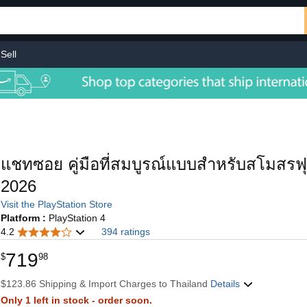
Sell
แชทซอย คู่มือที่สมบูรณ์แบบสำหรับสโมสร
2026
Visit the PlayStation Store
Platform :
PlayStation 4
4.2
394 ratings
719
$
98
$123.86 Shipping & Import Charges to Thailand
Details
Only 1 left in stock - order soon.