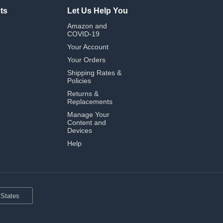
ts
Let Us Help You
Amazon and
COVID-19
Your Account
Your Orders
Shipping Rates &
Policies
Returns &
Replacements
Manage Your
Content and
Devices
Help
 States