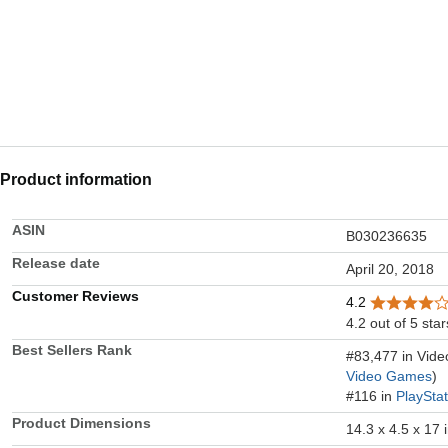
Product information
ASIN
B030236635
Release date
April 20, 2018
Customer Reviews
4.2
4.2 out of 5 star
Best Sellers Rank
#83,477 in Vid
Video Games
)
#116 in
PlaySta
Product Dimensions
14.3 x 4.5 x 17