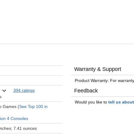
Warranty & Support
Product Warranty: For warranty
Feedback
394 ratings
s
Would you like to
tell us abou
eo Games (
See Top 100 in
tion 4 Consoles
 inches; 7.41 ounces