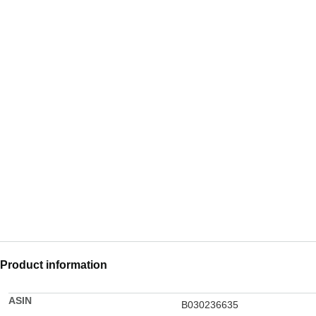
Product information
ASIN
B030236635