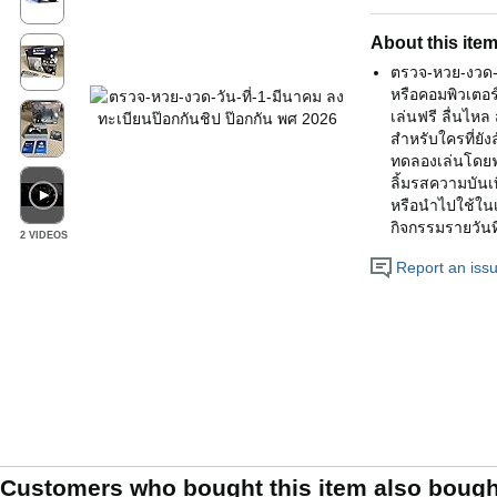
About this ite
ตรวจ-หวย-งวด-วั
หรือคอมพิวเตอร
เล่นฟรี ลื่นไหล
สำหรับใครที่ยัง
ทดลองเล่นโดยฟรี
ลิ้มรสความบันเ
หรือนำไปใช้ในเก
กิจกรรมรายวันท
2 VIDEOS
Report an issue
Customers who bought this item also bough