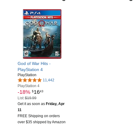
God of War Hits -
PlayStation 4
PlayStation
11,442
PlayStation 4
-18%
16
$
43
List:
$19.99
Get it as soon as
Friday, Apr
11
FREE Shipping on orders
over $35 shipped by Amazon