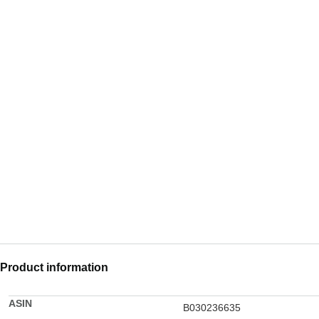
Product information
ASIN
B030236635