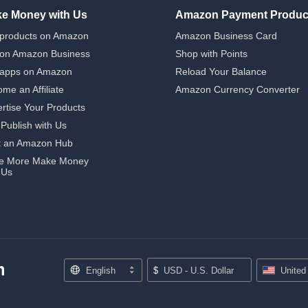
e Money with Us
Amazon Payment Produc
 products on Amazon
Amazon Business Card
 on Amazon Business
Shop with Points
 apps on Amazon
Reload Your Balance
me an Affiliate
Amazon Currency Converter
rtise Your Products
-Publish with Us
t an Amazon Hub
e More Make Money
 Us
English
$
USD - U.S. Dollar
United