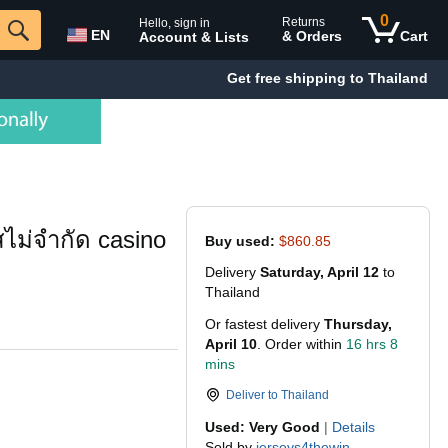
0
Returns
Hello, sign in
EN
& Orders
Cart
Account & Lists
Get free shipping to Thailand
สไม่จำกัด casino
Buy used:
$860.85
Delivery
Saturday, April 12
to
Thailand
Or fastest delivery
Thursday,
April 10
. Order within
16 hrs 8
mins
Deliver to
Thailand
Used: Very Good
|
Details
Sold by
jerseys4thewin