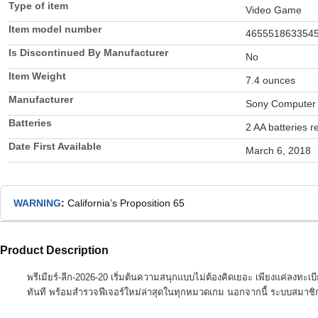
Type of item
Video Game
Item model number
465551863354
Is Discontinued By Manufacturer
No
Item Weight
7.4 ounces
Manufacturer
Sony Computer 
Batteries
2 AA batteries r
Date First Available
March 6, 2018
WARNING
:
California’s Proposition 65
Product Description
พรีเมียร์-ลีก-2026-20 เริ่มต้นความสนุกแบบไม่ต้องคิดเยอะ เพียงแค่ลงทะเ
ทันที พร้อมสำรวจฟีเจอร์ใหม่ล่าสุดในทุกหมวดเกม นอกจากนี้ ระบบสมาชิกอ