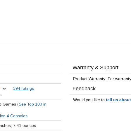
Warranty & Support
Product Warranty: For warranty
Feedback
394 ratings
s
Would you like to
tell us abou
eo Games (
See Top 100 in
tion 4 Consoles
 inches; 7.41 ounces