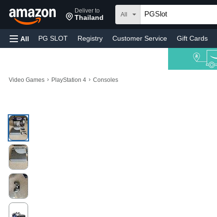
Deliver to
All
Thailand
PG SLOT
Registry
Customer Service
Gift Cards
All
›
›
Video Games
PlayStation 4
Consoles