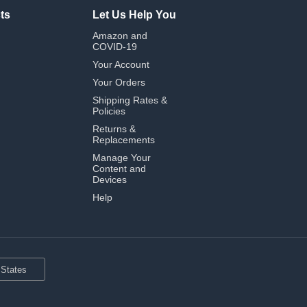
ts
Let Us Help You
Amazon and
COVID-19
Your Account
Your Orders
Shipping Rates &
Policies
Returns &
Replacements
Manage Your
Content and
Devices
Help
 States