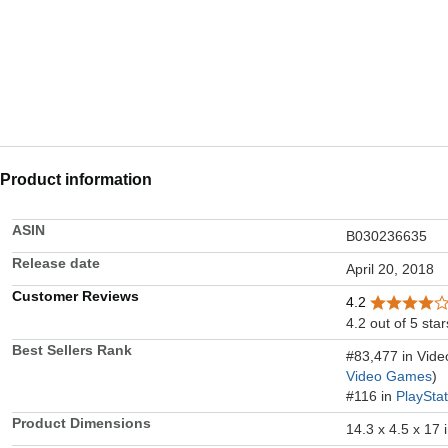
Product information
ASIN
B030236635
Release date
April 20, 2018
Customer Reviews
4.2
4.2 out of 5 star
Best Sellers Rank
#83,477 in Vid
Video Games
)
#116 in
PlaySta
Product Dimensions
14.3 x 4.5 x 17