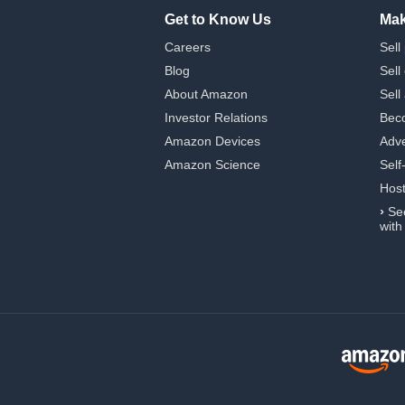
Get to Know Us
Mak
Careers
Sell
Blog
Sell
About Amazon
Sell
Investor Relations
Beco
Amazon Devices
Adve
Amazon Science
Self
Hos
›
Se
with