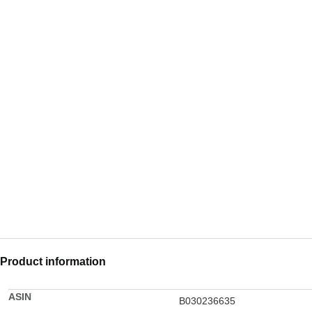
Product information
ASIN
B030236635