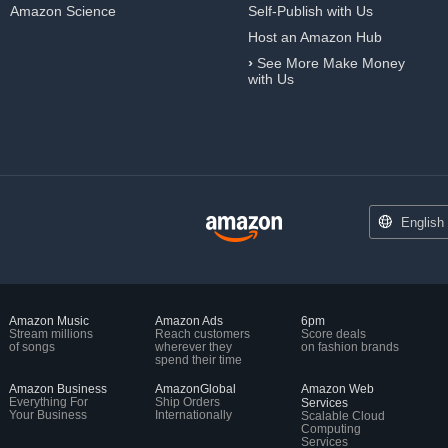
Amazon Science
Self-Publish with Us
Host an Amazon Hub
›
See More Make Money
with Us
English
Amazon Music
Amazon Ads
6pm
Stream millions
Reach customers
Score deals
of songs
wherever they
on fashion brands
spend their time
Amazon Business
AmazonGlobal
Amazon Web
Everything For
Ship Orders
Services
Your Business
Internationally
Scalable Cloud
Computing
Services