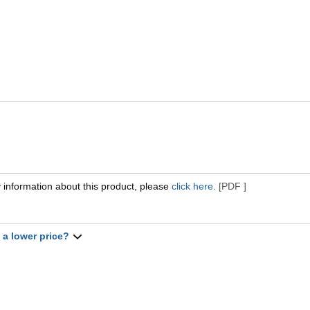
 information about this product, please
click here.
[PDF ]
t a lower price?