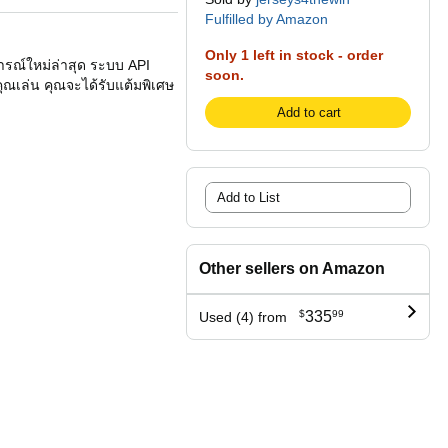
Fulfilled by Amazon
Only 1 left in stock - order
บการณ์ใหม่ล่าสุด ระบบ API
soon.
อคุณเล่น คุณจะได้รับแต้มพิเศษ
Add to cart
Add to List
Other sellers on Amazon
$
335
99
Used (4) from