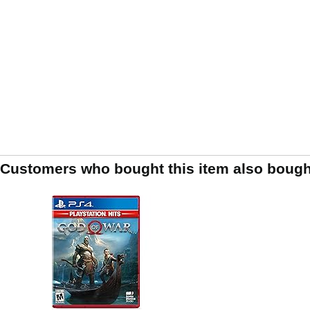
Customers who bought this item also bough