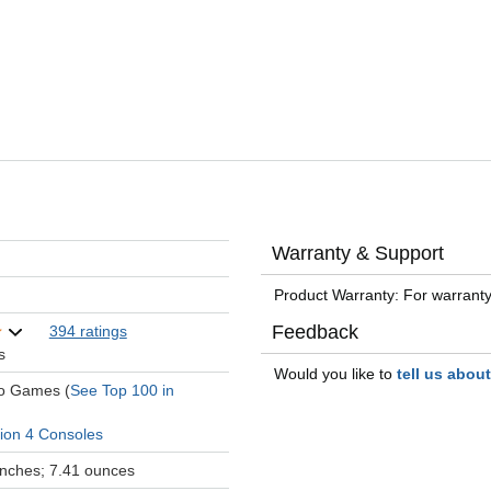
Warranty & Support
Product Warranty: For warranty
Feedback
394 ratings
s
Would you like to
tell us abou
eo Games (
See Top 100 in
tion 4 Consoles
 inches; 7.41 ounces