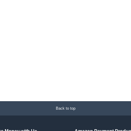
Back to top