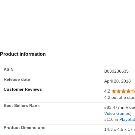
Product information
ASIN
B030236635
Release date
April 20, 2018
Customer Reviews
4.2
4.2 out of 5 star
Best Sellers Rank
#83,477 in Vid
Video Games
)
#116 in
PlaySta
Product Dimensions
14.3 x 4.5 x 17