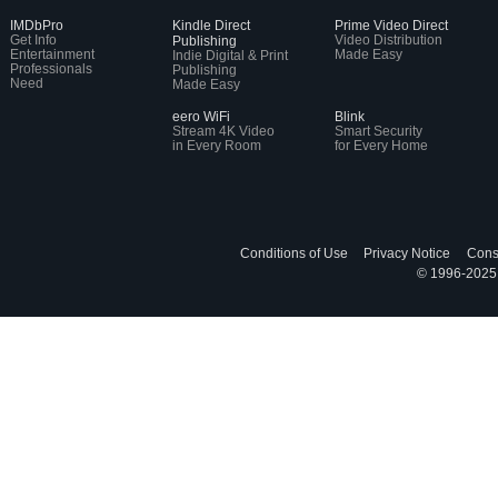
IMDbPro
Kindle Direct
Prime Video Direct
Get Info
Video Distribution
Publishing
Entertainment
Made Easy
Indie Digital & Print
Professionals
Publishing
Need
Made Easy
eero WiFi
Blink
Stream 4K Video
Smart Security
in Every Room
for Every Home
Conditions of Use
Privacy Notice
Cons
© 1996-2025, 