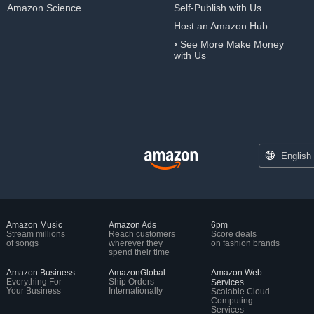
Amazon Science
Self-Publish with Us
Host an Amazon Hub
›
See More Make Money
with Us
English
Amazon Music
Amazon Ads
6pm
Stream millions
Reach customers
Score deals
of songs
wherever they
on fashion brands
spend their time
Amazon Business
AmazonGlobal
Amazon Web
Everything For
Ship Orders
Services
Your Business
Internationally
Scalable Cloud
Computing
Services