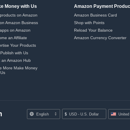
e Money with Us
Amazon Payment Produc
 products on Amazon
Amazon Business Card
 on Amazon Business
Shop with Points
 apps on Amazon
Reload Your Balance
me an Affiliate
Amazon Currency Converter
rtise Your Products
-Publish with Us
t an Amazon Hub
e More Make Money
 Us
English
$
USD - U.S. Dollar
United