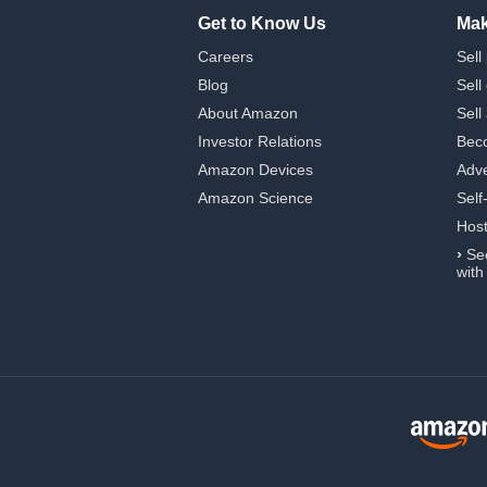
Get to Know Us
Mak
Careers
Sell
Blog
Sell
About Amazon
Sell
Investor Relations
Beco
Amazon Devices
Adve
Amazon Science
Self
Hos
›
Se
with