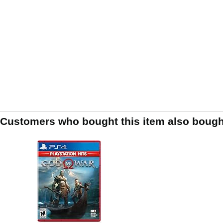
Customers who bought this item also bough