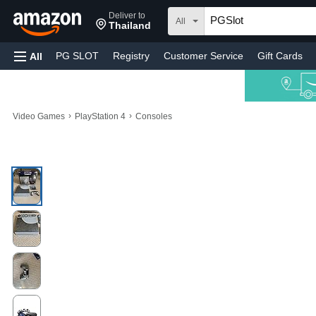
Deliver to
All
Thailand
PG SLOT
Registry
Customer Service
Gift Cards
All
›
›
Video Games
PlayStation 4
Consoles