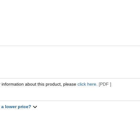
 information about this product, please
click here.
[PDF ]
t a lower price?