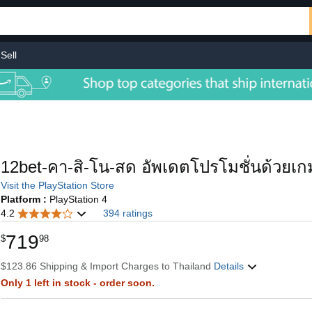
Sell
12bet-คา-สิ-โน-สด อัพเดตโปรโมชั่นด้วยเกม
Visit the PlayStation Store
Platform :
PlayStation 4
4.2
394 ratings
719
$
98
$123.86 Shipping & Import Charges to Thailand
Details
Only 1 left in stock - order soon.