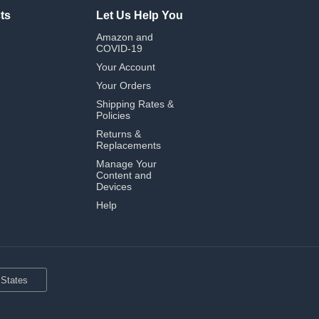
ts
Let Us Help You
Amazon and
COVID-19
Your Account
Your Orders
Shipping Rates &
Policies
Returns &
Replacements
Manage Your
Content and
Devices
Help
 States