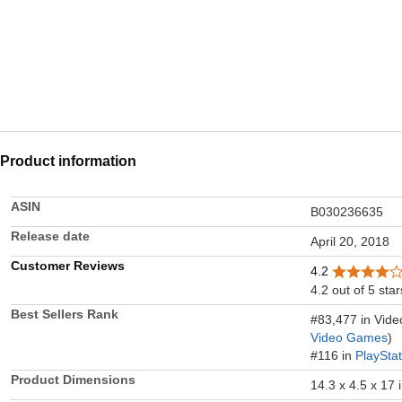
Product information
ASIN
B030236635
Release date
April 20, 2018
Customer Reviews
4.2
4.2 out of 5 star
Best Sellers Rank
#83,477 in Vid
Video Games
)
#116 in
PlaySta
Product Dimensions
14.3 x 4.5 x 17