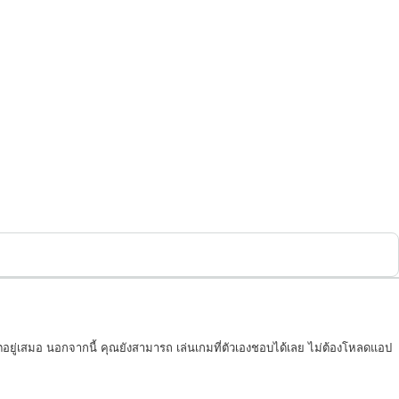
ตอยู่เสมอ นอกจากนี้ คุณยังสามารถ เล่นเกมที่ตัวเองชอบได้เลย ไม่ต้องโหลดแอป