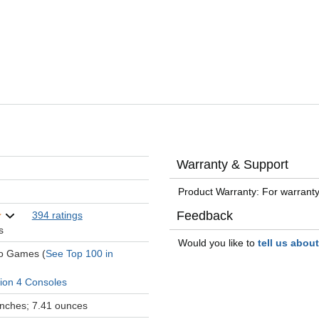
Warranty & Support
Product Warranty: For warranty
Feedback
394 ratings
s
Would you like to
tell us abou
eo Games (
See Top 100 in
tion 4 Consoles
 inches; 7.41 ounces