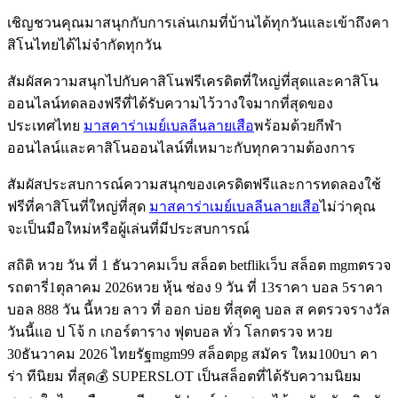
เชิญชวนคุณมาสนุกกับการเล่นเกมที่บ้านได้ทุกวันและเข้าถึงคา
สิโนไทยได้ไม่จำกัดทุกวัน
สัมผัสความสนุกไปกับคาสิโนฟรีเครดิตที่ใหญ่ที่สุดและคาสิโน
ออนไลน์ทดลองฟรีที่ได้รับความไว้วางใจมากที่สุดของ
ประเทศไทย
มาสคาร่าเมย์เบลลีนลายเสือ
พร้อมด้วยกีฬา
ออนไลน์และคาสิโนออนไลน์ที่เหมาะกับทุกความต้องการ
สัมผัสประสบการณ์ความสนุกของเครดิตฟรีและการทดลองใช้
ฟรีที่คาสิโนที่ใหญ่ที่สุด
มาสคาร่าเมย์เบลลีนลายเสือ
ไม่ว่าคุณ
จะเป็นมือใหม่หรือผู้เล่นที่มีประสบการณ์
สถิติ หวย วัน ที่ 1 ธันวาคมเว็บ สล็อต betflikเว็บ สล็อต mgmตรวจ
รถตารี่1ตุลาคม 2026หวย หุ้น ช่อง 9 วัน ที่ 13ราคา บอล 5ราคา
บอล 888 วัน นี้หวย ลาว ที่ ออก บ่อย ที่สุดคู บอล ส คตรวจรางวัล
วันนี้แอ ป โจ้ ก เกอร์ตาราง ฟุตบอล ทั่ว โลกตรวจ หวย
30ธันวาคม 2026 ไทยรัฐmgm99 สล็อตpg สมัคร ใหม100บา คา
ร่า ทีนิยม ที่สุด💰 SUPERSLOT เป็นสล็อตที่ได้รับความนิยม