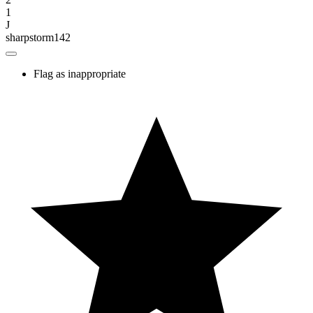
1
J
sharpstorm142
Flag as inappropriate