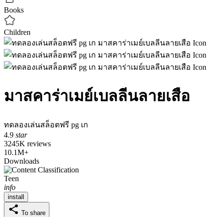
Books
Children
มาสคาร่าเมย์เบลลีนลายเสือ
ทดลองเล่นสล็อตฟรี pg เก
4.9
star
3245K reviews
10.1M+
Downloads
Teen
info
install
To share