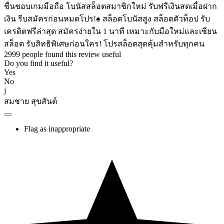
ชื่นชอบเกมมือถือ โบนัสสล็อตสมาชิกใหม่ รับฟรีเงินสดเมื่อฝาก
เงิน รีบสมัครก่อนหมดโปร!♠️ สล็อตโบนัสสูง สล็อตตัวท็อป รับ
เครดิตฟรีล่าสุด สมัครง่ายใน 1 นาที เหมาะกับมือใหม่และเซียน
สล็อต รับสิทธิพิเศษก่อนใคร! โปรสล็อตสุดคุ้มสำหรับทุกคน
2999 people found this review useful
Do you find it useful?
Yes
No
j
สมชาย สุขสันต์
Flag as inappropriate