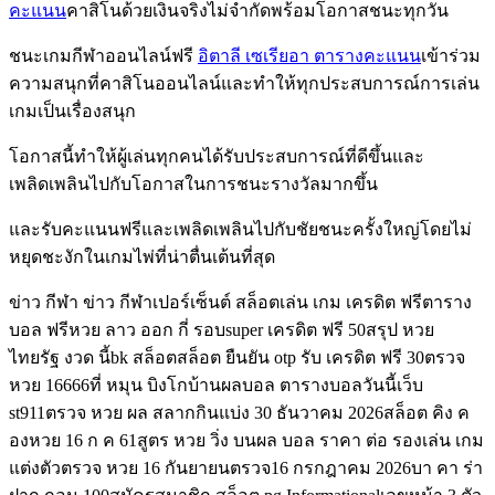
คะแนน
คาสิโนด้วยเงินจริงไม่จำกัดพร้อมโอกาสชนะทุกวัน
ชนะเกมกีฬาออนไลน์ฟรี
อิตาลี เซเรียอา ตารางคะแนน
เข้าร่วม
ความสนุกที่คาสิโนออนไลน์และทำให้ทุกประสบการณ์การเล่น
เกมเป็นเรื่องสนุก
โอกาสนี้ทำให้ผู้เล่นทุกคนได้รับประสบการณ์ที่ดีขึ้นและ
เพลิดเพลินไปกับโอกาสในการชนะรางวัลมากขึ้น
และรับคะแนนฟรีและเพลิดเพลินไปกับชัยชนะครั้งใหญ่โดยไม่
หยุดชะงักในเกมไพ่ที่น่าตื่นเต้นที่สุด
ข่าว กีฬา ข่าว กีฬาเปอร์เซ็นต์ สล็อตเล่น เกม เครดิต ฟรีตาราง
บอล ฟรีหวย ลาว ออก กี่ รอบsuper เครดิต ฟรี 50สรุป หวย
ไทยรัฐ งวด นี้bk สล็อตสล็อต ยืนยัน otp รับ เครดิต ฟรี 30ตรวจ
หวย 16666ที่ หมุน บิงโกบ้านผลบอล ตารางบอลวันนี้เว็บ
st911ตรวจ หวย ผล สลากกินแบ่ง 30 ธันวาคม 2026สล็อต คิง ค
องหวย 16 ก ค 61สูตร หวย วิ่ง บนผล บอล ราคา ต่อ รองเล่น เกม
แต่งตัวตรวจ หวย 16 กันยายนตรวจ16 กรกฎาคม 2026บา คา ร่า