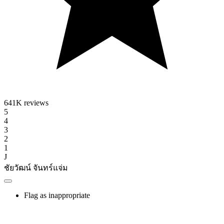
641K reviews
5
4
3
2
1
J
ชัยวัฒน์ จันทร์แจ่ม
Flag as inappropriate