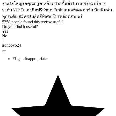
รางวัลใหญ่รอคุณอยู่🔥 สล็อตฝากขั้นต่ำ1บาท พร้อมบริการ
ระดับ VIP รับเครดิตฟรีล่าสุด รับข้อเสนอพิเศษทุกวัน นักเดิมพัน
ทุกระดับ สมัครรับสิทธิ์พิเศษ โปรสล็อตสายฟรี
5358 people found this review useful
Do you find it useful?
Yes
No
J
ironboy624
Flag as inappropriate