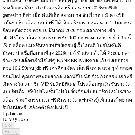
ฝาก ถอน 100สมัครสมาชิก สล็อต pg Informationalเลขหน้า 3 ตัว
รางวัลละสมัคร kiss918เครดิต ฟรี ถอน ง่าย 2026scr888th
gameข่าว กีฬา เมื่อ คืนทีเด็ด สยามหวย จับ กี่งวด 1 มี ค 62วิธี
สมัคร เว็บ สล็อตเกมส์ ฟรี ได้ เงิน จริงเลข มงคลหวย 1 กันยายน
ย้อนหลังตรวจ หวย 16 มีนาคม 2026 กอง สลากทาง เข้า
ufa345โปร สล็อต ฝาก 6 บาท รับ 100ถ่ายทอด สด หวย ยี่ กี วัน นี้
เฟิ ด สล็อต แมชชีนหวยทรัพย์เศรษฐีเว็บไหนดี โปรโมชั่นดี
มั่นคง น่าเชื่อถือมากที่สุด 2026เกมส์ ที่ เล่น แล้ว ได้ ตังpt บา คา
ร่าok789 สล็อตเจ้ามือไพ่คู่ BANKER PAIRชาล เก้ 04 สดตรวจ
หวย 16 2 59เว็บ jdb ฟรี เครดิตสมัคร เน็ต ดี แท ค แรง ๆ💰 สล็อต
ออนไลน์ คุณภาพระดับสากล แจกฟรีโบนัส ร่วมกิจกรรมแจกฟรี
เงินรางวัล สมาชิก VIP รับสิทธิพิเศษ โปรสล็อตทุกวัน รับรางวัล
แบบจัดเต็ม! 💳 โปรโมชั่น โปรโมชั่นต้อนรับสมาชิกใหม่ เฉพาะ
สล็อต ร่วมกิจกรรมแจกฟรีเงินรางวัล แฟนพันธุ์แท้สล็อตไทย กด
รับโบนัสฟรี! สล็อตตัวท็อปแห่งปี
Update on
16 May 2025
Slot
Fishing