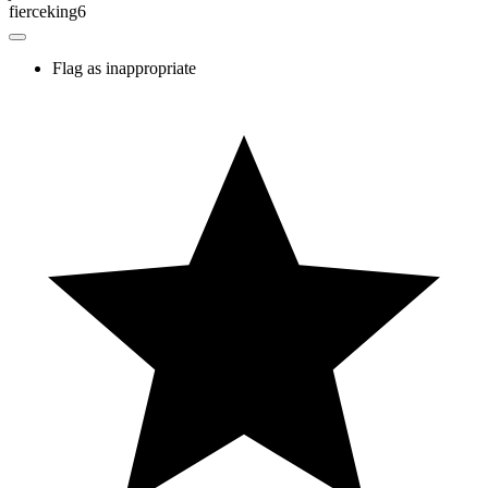
fierceking6
Flag as inappropriate