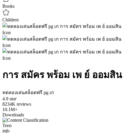
Books
Children
การ สมัคร พร้อม เพ ย์ ออมสิน
ทดลองเล่นสล็อตฟรี pg เก
4.9
star
8234K reviews
10.1M+
Downloads
Teen
info