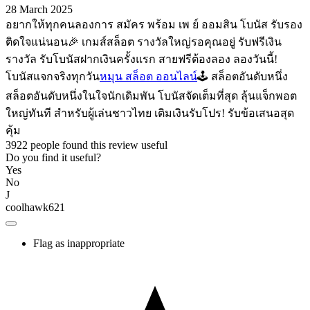
28 March 2025
อยากให้ทุกคนลองการ สมัคร พร้อม เพ ย์ ออมสิน โบนัส รับรอง
ติดใจแน่นอน🎉 เกมส์สล็อต รางวัลใหญ่รอคุณอยู่ รับฟรีเงิน
รางวัล รับโบนัสฝากเงินครั้งแรก สายฟรีต้องลอง ลองวันนี้!
โบนัสแจกจริงทุกวัน
หมุน สล็อต ออนไลน์
🕹️ สล็อตอันดับหนึ่ง
สล็อตอันดับหนึ่งในใจนักเดิมพัน โบนัสจัดเต็มที่สุด ลุ้นแจ็กพอต
ใหญ่ทันที สำหรับผู้เล่นชาวไทย เติมเงินรับโปร! รับข้อเสนอสุด
คุ้ม
3922 people found this review useful
Do you find it useful?
Yes
No
J
coolhawk621
Flag as inappropriate