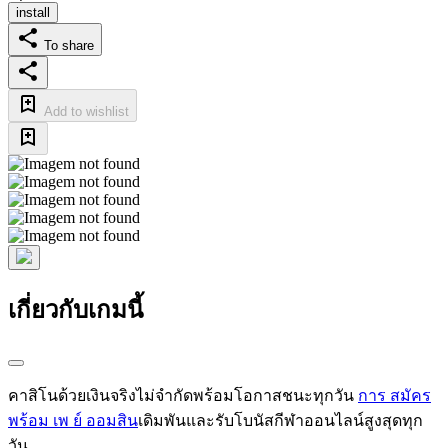
install
To share
Add to wishlist
เกี่ยวกับเกมนี้
คาสิโนด้วยเงินจริงไม่จำกัดพร้อมโอกาสชนะทุกวัน
การ สมัคร
พร้อม เพ ย์ ออมสิน
เดิมพันและรับโบนัสกีฬาออนไลน์สูงสุดทุก
วัน