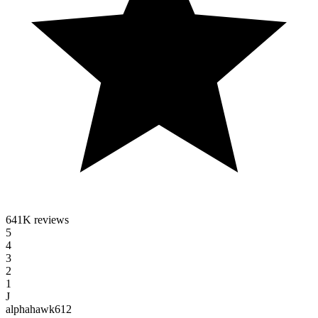
641K reviews
5
4
3
2
1
J
alphahawk612