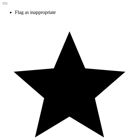
Flag as inappropriate