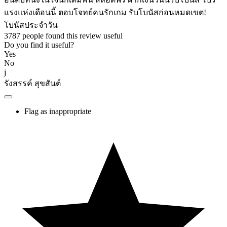
แรงแห่งเดือนนี้ ตอบโจทย์คนรักเกม รับโบนัสก่อนหมดเขต!
โบนัสประจำวัน
3787 people found this review useful
Do you find it useful?
Yes
No
j
รังสรรค์ สุขสันต์
Flag as inappropriate