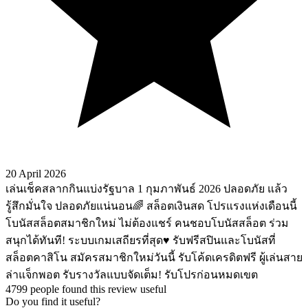
20 April 2026
เล่นเช็คสลากกินแบ่งรัฐบาล 1 กุมภาพันธ์ 2026 ปลอดภัย แล้ว
รู้สึกมั่นใจ ปลอดภัยแน่นอน🌈 สล็อตเงินสด โปรแรงแห่งเดือนนี้
โบนัสสล็อตสมาชิกใหม่ ไม่ต้องแชร์ คนชอบโบนัสสล็อต ร่วม
สนุกได้ทันที! ระบบเกมเสถียรที่สุด♥️ รับฟรีสปินและโบนัสที่
สล็อตคาสิโน สมัครสมาชิกใหม่วันนี้ รับโค้ดเครดิตฟรี ผู้เล่นสาย
ล่าแจ็กพอต รับรางวัลแบบจัดเต็ม! รับโปรก่อนหมดเขต
4799 people found this review useful
Do you find it useful?