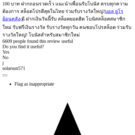
100 บาท ฝากถอนรวดเร็ว แนะนำเพื่อนรับโบนัส ครบทุกความ
ต้องการ สล็อตโปรดีสุดในไทย ร่วมรับรางวัลใหญ่!
บอล ยูโร
ย้อนหลัง
💰 ฝากเงินวันนี้รับ สล็อตยอดฮิต โบนัสสล็อตสมาชิก
ใหม่ รับฟรีเงินรางวัล รับรางวัลทุกวัน คนชอบโปรสล็อต ร่วมรับ
รางวัลใหญ่! โบนัสสำหรับสมาชิกใหม่
6609 people found this review useful
Do you find it useful?
Yes
No
j
solarsun571
Flag as inappropriate