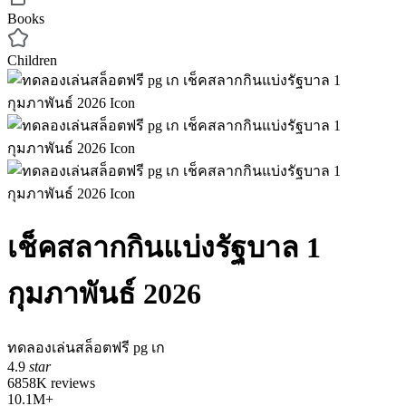
Books
Children
เช็คสลากกินแบ่งรัฐบาล 1
กุมภาพันธ์ 2026
ทดลองเล่นสล็อตฟรี pg เก
4.9
star
6858K reviews
10.1M+