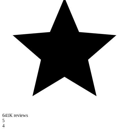
641K reviews
5
4