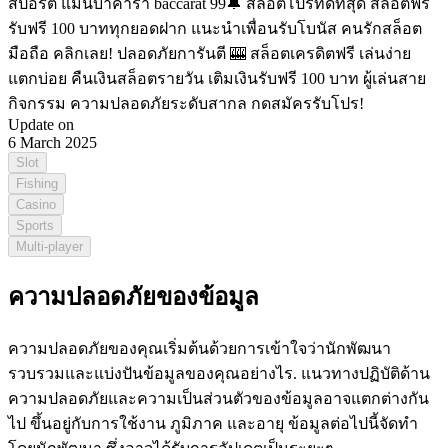
สปอร์ต แมนบาคาร่า baccarat 99🔔 สล็อตโปรที่ดีที่สุด สล็อตฟรี
รับฟรี 100 บาททุกยอดฝาก แนะนำเพื่อนรับโบนัส คนรักสล็อต
มือถือ คลิกเลย! ปลอดภัยการันตี 🎰 สล็อตเครดิตฟรี เล่นง่าย
แตกบ่อย คืนเงินสล็อตรายวัน เติมเงินรับฟรี 100 บาท ผู้เล่นสาย
กิจกรรม ความปลอดภัยระดับสากล กดสมัครรับโปร!
Update on
6 March 2025
Slot
Fishing
Casino
Sports
Multi-player
ความปลอดภัยของข้อมูล
ความปลอดภัยของคุณเริ่มต้นด้วยการเข้าใจว่านักพัฒนา
รวบรวมและแบ่งปันข้อมูลของคุณอย่างไร.
แนวทางปฏิบัติด้าน
ความปลอดภัยและความเป็นส่วนตัวของข้อมูลอาจแตกต่างกัน
ไป ขึ้นอยู่กับการใช้งาน ภูมิภาค และอายุ
ข้อมูลต่อไปนี้จัดทำ