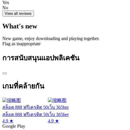
Yes
No
View all reviews
What's new
New game, enjoy downloading and playing together.
Flag as inappropriate
การสนับสนุนแอปพลิเคชัน
เกมที่คล้ายกัน
สล็อต 888 ฟรีเครดิต 50
เว็บ 365bet
สล็อต 888 ฟรีเครดิต 50
เว็บ 365bet
4.9 ★
4.9 ★
Google Play