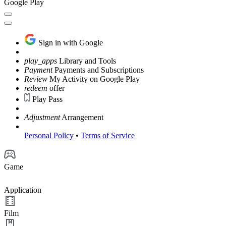
Google Play
Sign in with Google
play_apps
Library and Tools
Payment
Payments and Subscriptions
Review
My Activity on Google Play
redeem
offer
Play Pass
Adjustment
Arrangement
Personal Policy
•
Terms of Service
Game
Application
Film