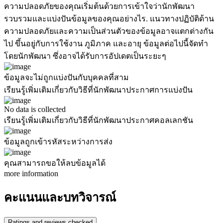
ความปลอดภัยของคุณเริ่มต้นด้วยการเข้าใจว่านักพัฒนา
รวบรวมและแบ่งปันข้อมูลของคุณอย่างไร.
แนวทางปฏิบัติด้าน
ความปลอดภัยและความเป็นส่วนตัวของข้อมูลอาจแตกต่างกัน
ไป ขึ้นอยู่กับการใช้งาน ภูมิภาค และอายุ
ข้อมูลต่อไปนี้จัดทำ
โดยนักพัฒนา ซึ่งอาจได้รับการอัปเดตเป็นระยะๆ
ข้อมูลจะไม่ถูกแบ่งปันกับบุคคลที่สาม
เรียนรู้เพิ่มเติมเกี่ยวกับวิธีที่นักพัฒนาประกาศการแบ่งปัน
No data is collected
เรียนรู้เพิ่มเติมเกี่ยวกับวิธีที่นักพัฒนาประกาศคอลเลกชัน
ข้อมูลถูกเข้ารหัสระหว่างการส่ง
คุณสามารถขอให้ลบข้อมูลได้
more information
คะแนนและบทวิจารณ์
Ratings and reviews checked