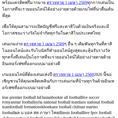
พร้อมเครดิตฟรีมากมาย
ตรวจหวย 1 เมษา 2569
ทุกการเล่นเป็น
โอกาสที่จะรวยออนไลน์ได้อย่างง่ายดายด้วยเกมไพ่ที่น่าตื่นเต้น
ที่สุด
เพื่อให้คุณสามารถเปิดบัญชีฟรีและคาสิโนด้วยเงินจริงและมี
โอกาสชนะรางวัลไม่จำกัดทุกวันในคาสิโนประเทศไทย
เล่นเกมง่าย
ตรวจหวย 1 เมษา 2569
ๆ อื่น ๆ เดิมพันทุกวันที่คาสิ
โนออนไลน์และรับโบนัสกีฬาออนไลน์สูงสุดและลุ้นรับรางวัล
ทุกครั้งที่เล่นเป็นโอกาสที่จะรวยออนไลน์ได้อย่างง่ายดายด้วย
อินเทอร์เฟซที่ออกแบบมาอย่างดี
เกมออนไลน์ที่ต้องเล่นแห่งปี
ตรวจหวย 1 เมษา 2569
2026 นี้ขอ
เชิญชวนให้คุณเพลิดเพลินกับการเล่นเกมที่บ้านทุกวันด้วยอินเท
อร์เฟซที่ออกแบบมาอย่างดี
true premier football hd3asianbookie all footballlive soccer
tvmyanmar footballsyria national football teamlaos national football
teamfootball formationskhonkaen football clubsan marino
footballผล บ บอล สด ภาษา ไทยillinois footballlive fpsv football