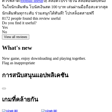
ควรพลาด!
football lineup
🚀 สล็อตโปรรายวัน สล็อตอันดับหนึ่ง
ในใจนักเดิมพัน โบนัสเงินสด 100 บาท เล่นผ่านมือถือสะดวกสุด
นักเดิมพันทุกระดับ ร่วมสนุกได้ทันที! โปรสล็อตสายฟรี
8172 people found this review useful
Do you find it useful?
Yes
No
View all reviews
What's new
New game, enjoy downloading and playing together.
Flag as inappropriate
การสนับสนุนแอปพลิเคชัน
เกมที่คล้ายกัน