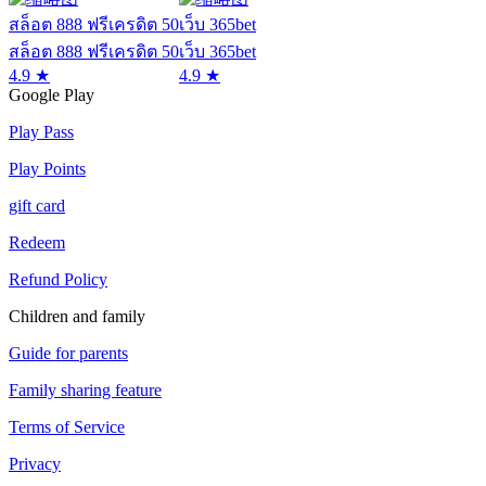
สล็อต 888 ฟรีเครดิต 50
เว็บ 365bet
สล็อต 888 ฟรีเครดิต 50
เว็บ 365bet
4.9 ★
4.9 ★
Google Play
Play Pass
Play Points
gift card
Redeem
Refund Policy
Children and family
Guide for parents
Family sharing feature
Terms of Service
Privacy