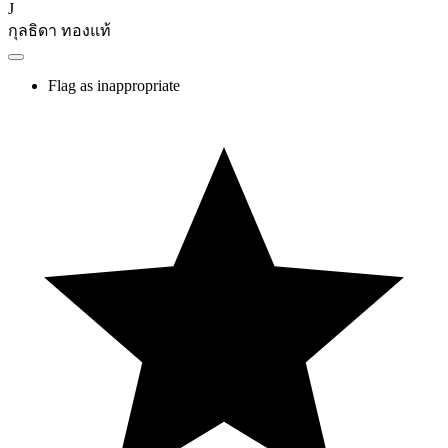
J
กุลธิดา ทองแท้
Flag as inappropriate